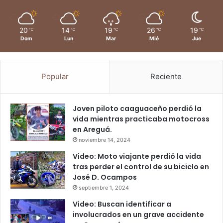
20
14
19
26
19
℃
℃
℃
℃
℃
Dom
Lun
Mar
Mié
Jue
Popular
Reciente
Joven piloto caaguaceño perdió la
vida mientras practicaba motocross
en Areguá.
noviembre 14, 2024
Video: Moto viajante perdió la vida
tras perder el control de su biciclo en
José D. Ocampos
septiembre 1, 2024
Video: Buscan identificar a
involucrados en un grave accidente