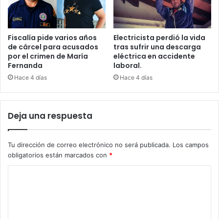
Fiscalía pide varios años
Electricista perdió la vida
de cárcel para acusados
tras sufrir una descarga
por el crimen de María
eléctrica en accidente
Fernanda
laboral.
Hace 4 días
Hace 4 días
Deja una respuesta
Tu dirección de correo electrónico no será publicada.
Los campos
obligatorios están marcados con
*
C
o
m
e