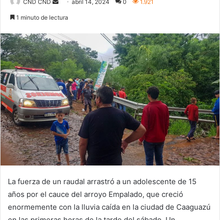
Send
CND CND
abril 14, 2024
0
1.921
an
1 minuto de lectura
email
La fuerza de un raudal arrastró a un adolescente de 15
años por el cauce del arroyo Empalado, que creció
enormemente con la lluvia caída en la ciudad de Caaguazú
en las primeras horas de la tarde del sábado. Un