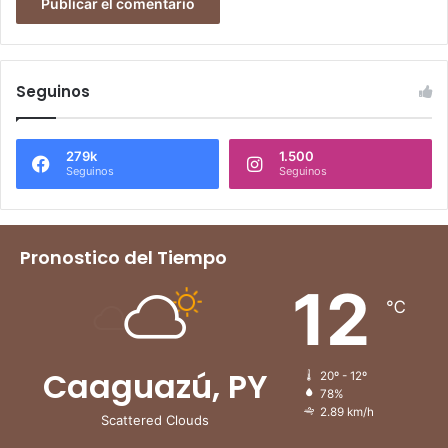
Seguinos
279k
1.500
Seguinos
Seguinos
Pronostico del Tiempo
12
℃
Caaguazú, PY
20º - 12º
78%
2.89 km/h
Scattered Clouds