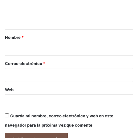
n
t
a
r
Nombre
*
i
o
*
Correo electrónico
*
Web
Guarda mi nombre, correo electrónico y web en este
navegador para la próxima vez que comente.