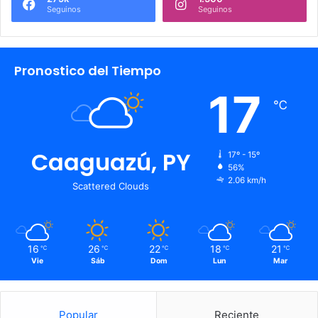
Seguinos
Seguinos
Pronostico del Tiempo
17
℃
Caaguazú, PY
17º - 15º
56%
2.06 km/h
Scattered Clouds
16
26
22
18
21
℃
℃
℃
℃
℃
Vie
Sáb
Dom
Lun
Mar
Popular
Reciente