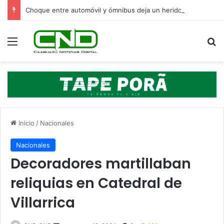
Choque entre automóvil y ómnibus deja un herido grave en Santa Rosa del Aguaray
Menú
B
Inicio
/
Nacionales
Nacionales
Decoradores martillaban
reliquias en Catedral de
Villarrica