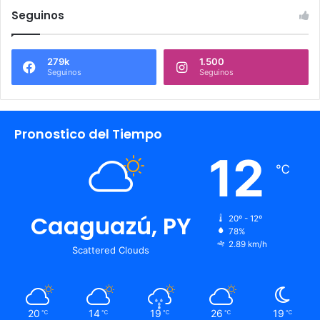
Seguinos
279k
1.500
Seguinos
Seguinos
Pronostico del Tiempo
12
℃
Caaguazú, PY
20º - 12º
78%
2.89 km/h
Scattered Clouds
20
14
19
26
19
℃
℃
℃
℃
℃