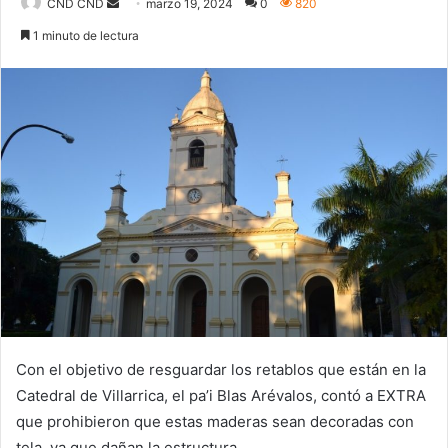
Send
CND CND
marzo 19, 2024
0
820
an
1 minuto de lectura
email
Con el objetivo de resguardar los retablos que están en la
Catedral de Villarrica, el pa’i Blas Arévalos, contó a EXTRA
que prohibieron que estas maderas sean decoradas con
tela, ya que dañan la estructura.