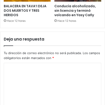
BALACERA EN TAVA’I DEJA
Conducía alcoholizado,
DOS MUERTOS Y TRES
sin licencia y terminó
HERIDOS
volcando en Yasy Cañy
Hace 12 horas
Hace 12 horas
Deja una respuesta
Tu dirección de correo electrónico no será publicada.
Los campos
obligatorios están marcados con
*
C
o
m
e
n
t