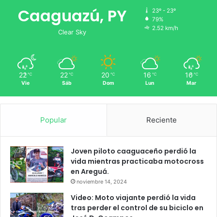
Caaguazú, PY
23º - 23º
79%
2.52 km/h
Clear Sky
22
22
20
16
16
℃
℃
℃
℃
℃
Vie
Sáb
Dom
Lun
Mar
Popular
Reciente
Joven piloto caaguaceño perdió la
vida mientras practicaba motocross
en Areguá.
noviembre 14, 2024
Video: Moto viajante perdió la vida
tras perder el control de su biciclo en