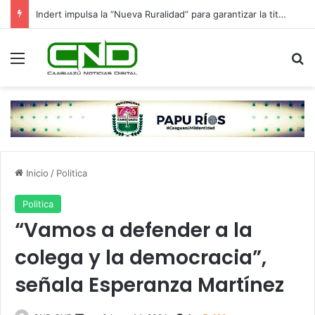
Indert impulsa la “Nueva Ruralidad” para garantizar la titulación de tierras a familias campesinas.
Menú
B
Inicio
/
Politica
Politica
“Vamos a defender a la
colega y la democracia”,
señala Esperanza Martínez