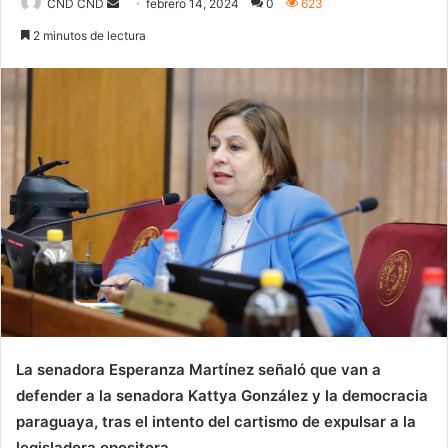
Send
CND CND
febrero 14, 2024
0
623
an
2 minutos de lectura
email
La senadora Esperanza Martínez señaló que van a
defender a la senadora Kattya González y la democracia
paraguaya, tras el intento del cartismo de expulsar a la
legisladora opositora.