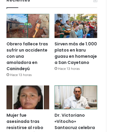
Obrero fallece tras
Sirven más de 1.000
sufrir un accidente
platos en karu
con una
guasu en homenaje
amoladora en
a San Cayetano
Canindeyú
Hace 13 horas
Hace 13 horas
Mujer fue
Dr. Victoriano
asesinada tras
«Vitocho»
resistirse al robo
Santacruz celebra