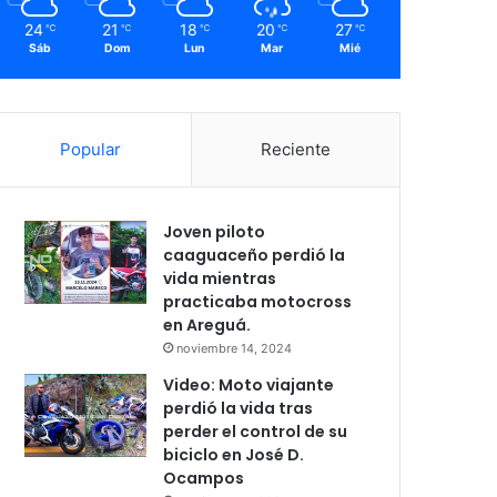
24
21
18
20
27
℃
℃
℃
℃
℃
Sáb
Dom
Lun
Mar
Mié
Popular
Reciente
Joven piloto
caaguaceño perdió la
vida mientras
practicaba motocross
en Areguá.
noviembre 14, 2024
Video: Moto viajante
perdió la vida tras
perder el control de su
biciclo en José D.
Ocampos