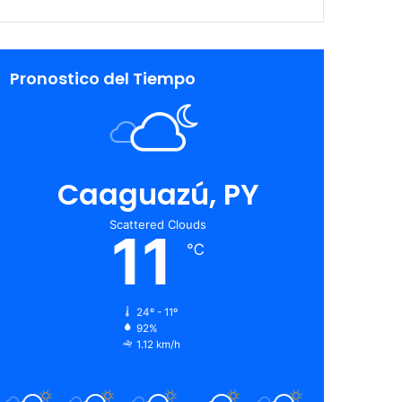
Pronostico del Tiempo
Caaguazú, PY
Scattered Clouds
11
℃
24º - 11º
92%
1.12 km/h