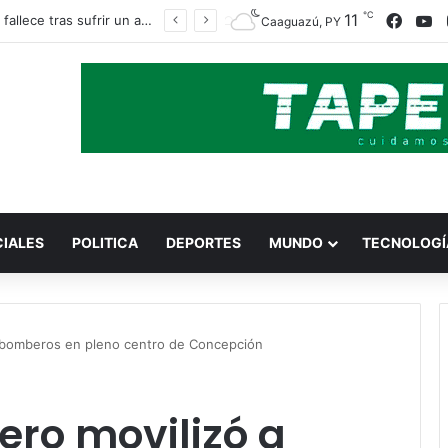
℃
11
Face
Y
Obrero fallece tras sufrir un accidente con una amoladora en Canindeyú
Caaguazú, PY
CIALES
POLITICA
DEPORTES
MUNDO
TECNOLOGÍ
 bomberos en pleno centro de Concepción
ro movilizó a