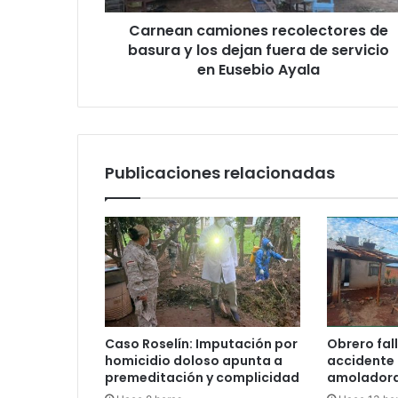
e
Carnean camiones recolectores de
c
basura y los dejan fuera de servicio
t
en Eusebio Ayala
r
ó
n
i
c
o
Publicaciones relacionadas
Caso Roselín: Imputación por
Obrero fall
homicidio doloso apunta a
accidente
premeditación y complicidad
amoladora