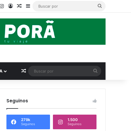
book
ouTube
Instagram
Acceso
Publicación al azar
Barra lateral
Buscar
por
Publicación al azar
Buscar
A
por
Seguinos
279k
1.500
Seguinos
Seguinos