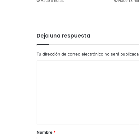
Hace 8 horas
Hace 13 ho
Deja una respuesta
Tu dirección de correo electrónico no será publicada
C
o
m
e
n
t
a
r
Nombre
*