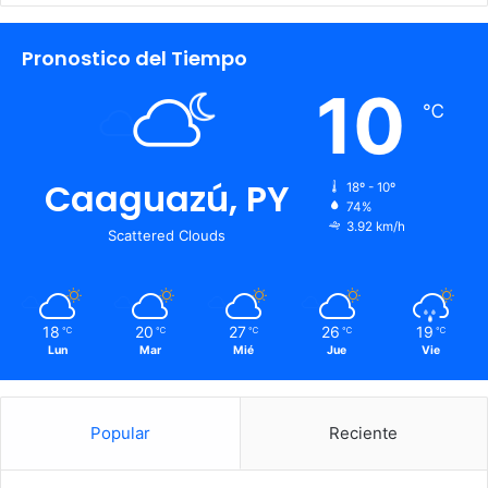
Pronostico del Tiempo
10
℃
Caaguazú, PY
18º - 10º
74%
3.92 km/h
Scattered Clouds
18
20
27
26
19
℃
℃
℃
℃
℃
Lun
Mar
Mié
Jue
Vie
Popular
Reciente