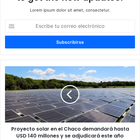
Lorem ipsum dolor sit amet, consectetur.
E
s
c
r
i
b
e
t
u
c
o
r
r
e
o
e
l
Proyecto solar en el Chaco demandará hasta
e
USD 140 millones y se adjudicará este año