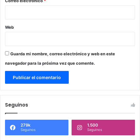
*
Correo electrónico
*
Web
Guarda mi nombre, correo electrónico y web en este
navegador para la próxima vez que comente.
Seguinos
279k
1.500
Seguinos
Seguinos