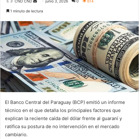
CND CND
S
junio 3, 2026
0
614
e
1 minuto de lectura
n
d
a
n
e
m
a
i
l
El Banco Central del Paraguay (BCP) emitió un informe
técnico en el que detalla los principales factores que
explican la reciente caída del dólar frente al guaraní y
ratifica su postura de no intervención en el mercado
cambiario.