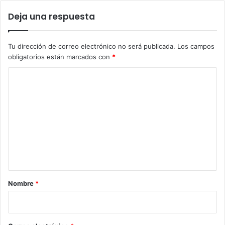
Deja una respuesta
Tu dirección de correo electrónico no será publicada.
Los campos
obligatorios están marcados con
*
C
o
m
e
n
t
a
r
Nombre
*
i
o