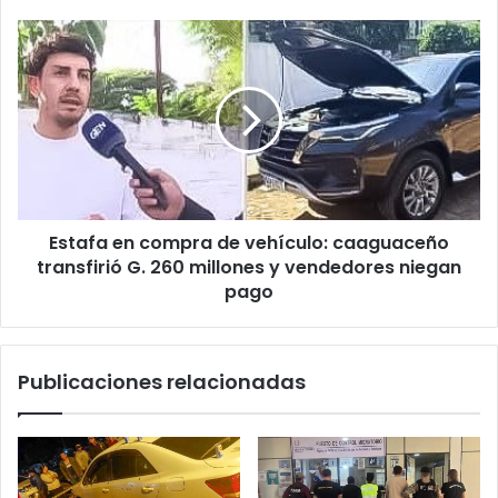
c
t
r
ó
n
i
c
o
Estafa en compra de vehículo: caaguaceño
transfirió G. 260 millones y vendedores niegan
pago
Publicaciones relacionadas