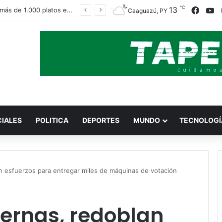
℃
13
Face
Y
Sirven más de 1.000 platos en karu guasu en homenaje a San Cayetano
Caaguazú, PY
CIALES
POLITICA
DEPORTES
MUNDO
TECNOLOGÍ
an esfuerzos para entregar miles de máquinas de votación
ternas, redoblan