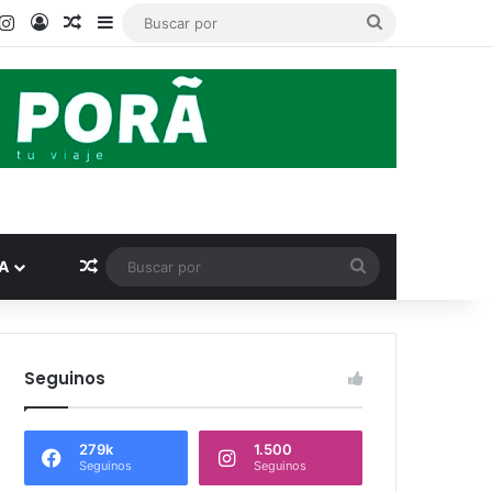
book
ouTube
Instagram
Acceso
Publicación al azar
Barra lateral
Buscar
por
Publicación al azar
Buscar
A
por
Seguinos
279k
1.500
Seguinos
Seguinos