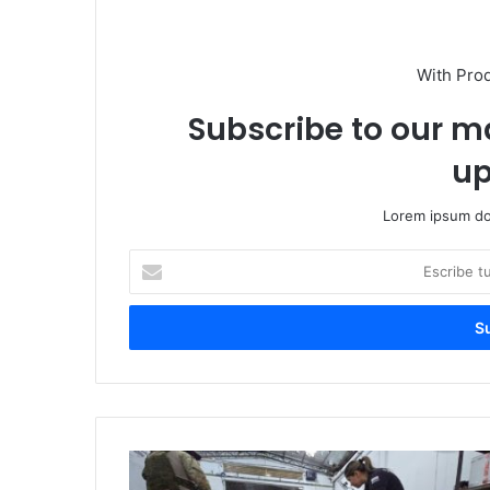
With Pro
Subscribe to our ma
up
Lorem ipsum dol
E
s
c
r
i
b
e
t
u
c