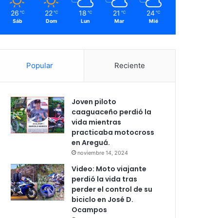
26
22
18
21
24
℃
℃
℃
℃
℃
Sáb
Dom
Lun
Mar
Mié
Popular
Reciente
Joven piloto
caaguaceño perdió la
vida mientras
practicaba motocross
en Areguá.
noviembre 14, 2024
Video: Moto viajante
perdió la vida tras
perder el control de su
biciclo en José D.
Ocampos