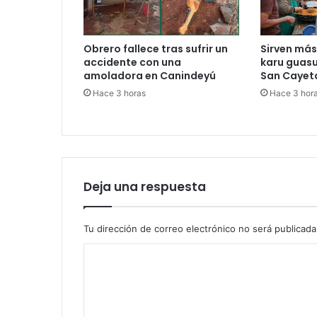
Obrero fallece tras sufrir un
Sirven más
accidente con una
karu guas
amoladora en Canindeyú
San Cayet
Hace 3 horas
Hace 3 hor
Deja una respuesta
Tu dirección de correo electrónico no será publicada
C
o
m