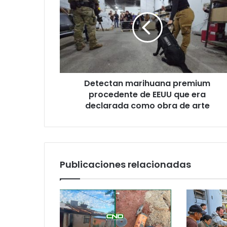
o
r
r
e
o
e
l
e
Detectan marihuana premium
c
procedente de EEUU que era
t
declarada como obra de arte
r
ó
n
i
c
o
Publicaciones relacionadas