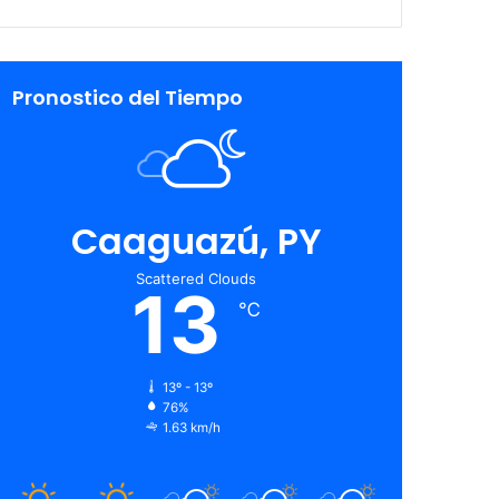
Pronostico del Tiempo
Caaguazú, PY
Scattered Clouds
13
℃
13º - 13º
76%
1.63 km/h