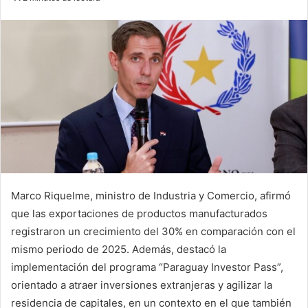
n
d
a
n
e
m
a
i
l
Marco Riquelme, ministro de Industria y Comercio, afirmó
que las exportaciones de productos manufacturados
registraron un crecimiento del 30% en comparación con el
mismo periodo de 2025. Además, destacó la
implementación del programa “Paraguay Investor Pass”,
orientado a atraer inversiones extranjeras y agilizar la
residencia de capitales, en un contexto en el que también