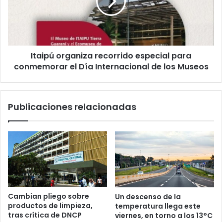
i
c
o
Itaipú organiza recorrido especial para
conmemorar el Día Internacional de los Museos
Publicaciones relacionadas
Cambian pliego sobre
Un descenso de la
productos de limpieza,
temperatura llega este
tras crítica de DNCP
viernes, en torno a los 13°C