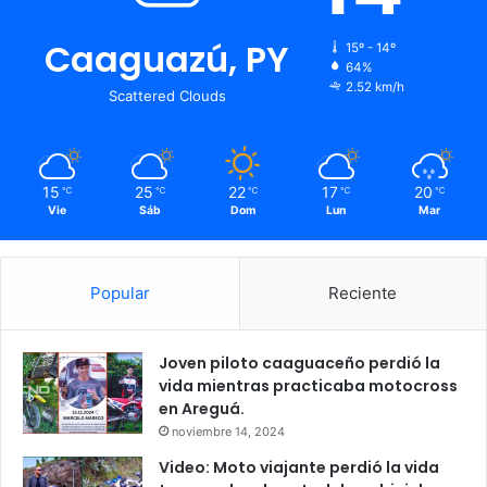
Caaguazú, PY
15º - 14º
64%
2.52 km/h
Scattered Clouds
15
25
22
17
20
℃
℃
℃
℃
℃
Vie
Sáb
Dom
Lun
Mar
Popular
Reciente
Joven piloto caaguaceño perdió la
vida mientras practicaba motocross
en Areguá.
noviembre 14, 2024
Video: Moto viajante perdió la vida