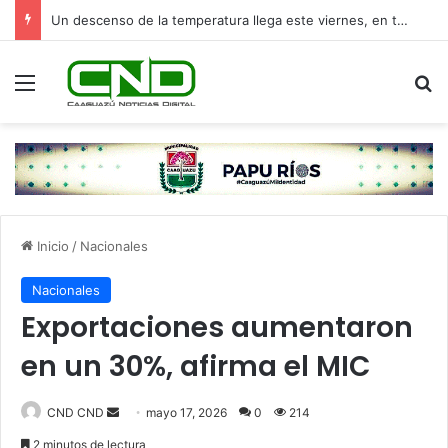
Un descenso de la temperatura llega este viernes, en torno a los 13°C
Menú
B
Inicio
/
Nacionales
Nacionales
Exportaciones aumentaron
en un 30%, afirma el MIC
CND CND
S
mayo 17, 2026
0
214
e
2 minutos de lectura