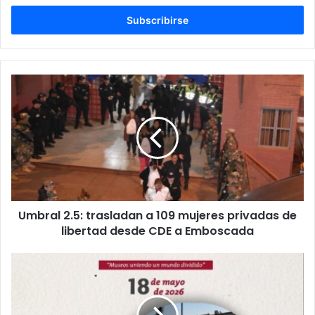
c
r
i
b
e
t
u
c
o
r
r
e
o
e
l
Umbral 2.5: trasladan a 109 mujeres privadas de
e
libertad desde CDE a Emboscada
c
t
r
ó
n