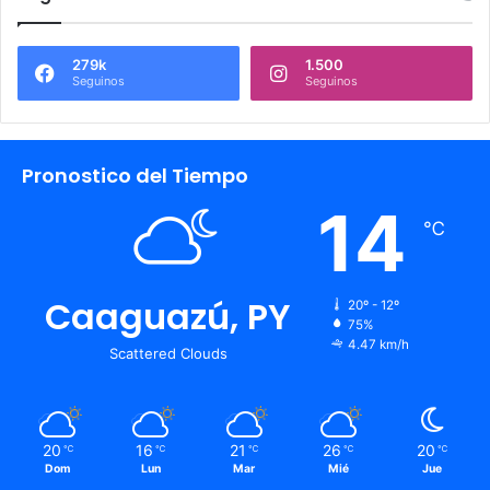
279k
1.500
Seguinos
Seguinos
Pronostico del Tiempo
14
℃
Caaguazú, PY
20º - 12º
75%
4.47 km/h
Scattered Clouds
20
16
21
26
20
℃
℃
℃
℃
℃
Dom
Lun
Mar
Mié
Jue