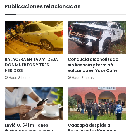
Publicaciones relacionadas
BALACERA EN TAVA’I DEJA
Conducía alcoholizado,
DOS MUERTOS Y TRES
sin licencia y terminó
HERIDOS
volcando en Yasy Cañy
Hace 3 horas
Hace 3 horas
Envió G. 541 millones
Caazapá despide a
ilusionada con la casa
Roselín entre lágrimas,