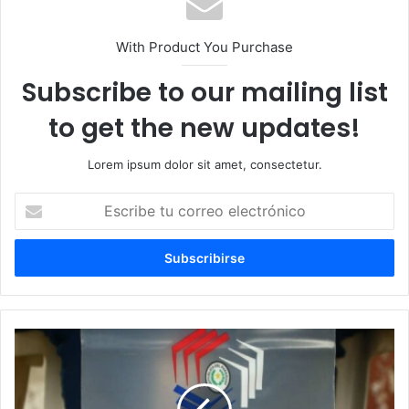
With Product You Purchase
Subscribe to our mailing list
to get the new updates!
Lorem ipsum dolor sit amet, consectetur.
E
s
c
r
i
b
e
t
u
c
o