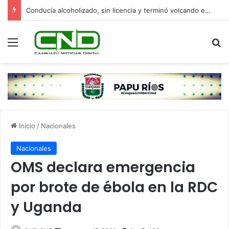
Conducía alcoholizado, sin licencia y terminó volcando en Yasy Cañy
Menú
B
Inicio
/
Nacionales
Nacionales
OMS declara emergencia
por brote de ébola en la RDC
y Uganda