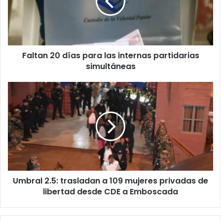
r
r
e
o
e
l
Faltan 20 días para las internas partidarias
e
simultáneas
c
t
r
ó
n
i
c
o
Umbral 2.5: trasladan a 109 mujeres privadas de
libertad desde CDE a Emboscada