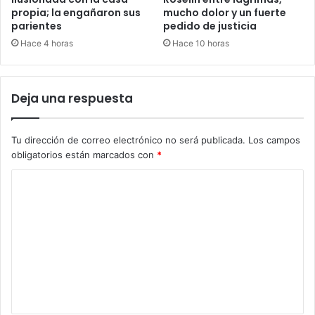
propia; la engañaron sus
mucho dolor y un fuerte
parientes
pedido de justicia
Hace 4 horas
Hace 10 horas
Deja una respuesta
Tu dirección de correo electrónico no será publicada.
Los campos
obligatorios están marcados con
*
C
o
m
e
n
t
a