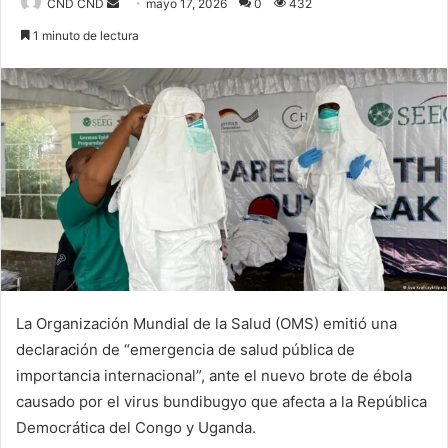
CND CND
S
mayo 17, 2026
0
432
e
1 minuto de lectura
n
d
a
n
e
m
a
i
l
La Organización Mundial de la Salud (OMS) emitió una
declaración de “emergencia de salud pública de
importancia internacional”, ante el nuevo brote de ébola
causado por el virus bundibugyo que afecta a la República
Democrática del Congo y Uganda.