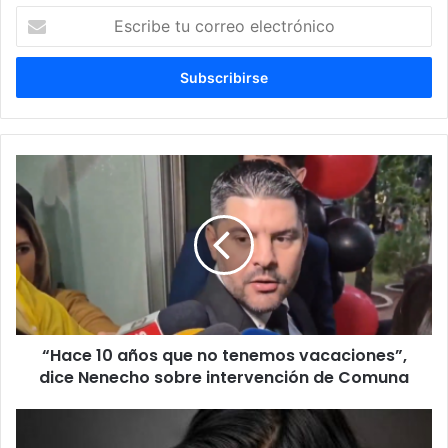
E
s
c
r
i
b
e
t
u
c
o
r
r
e
o
e
l
“Hace 10 años que no tenemos vacaciones”,
e
dice Nenecho sobre intervención de Comuna
c
t
r