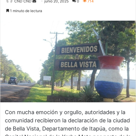
CND CND
S
junio 20, 2025
0
714
e
1 minuto de lectura
n
d
a
n
e
m
a
i
l
Con mucha emoción y orgullo, autoridades y la
comunidad recibieron la declaración de la ciudad
de Bella Vista, Departamento de Itapúa, como la