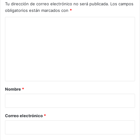
Tu dirección de correo electrónico no será publicada.
Los campos
obligatorios están marcados con
*
C
o
m
e
n
t
a
r
Nombre
*
i
o
*
Correo electrónico
*