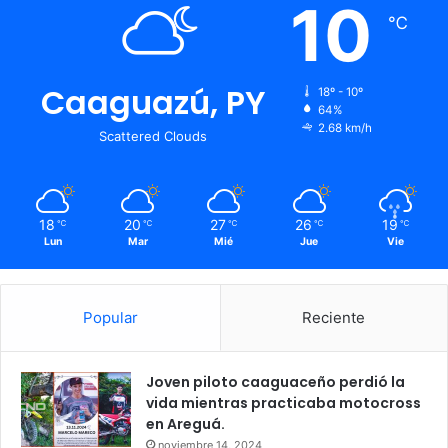
10
℃
Caaguazú, PY
18º - 10º
64%
2.68 km/h
Scattered Clouds
18
20
27
26
19
℃
℃
℃
℃
℃
Lun
Mar
Mié
Jue
Vie
Popular
Reciente
Joven piloto caaguaceño perdió la
vida mientras practicaba motocross
en Areguá.
noviembre 14, 2024