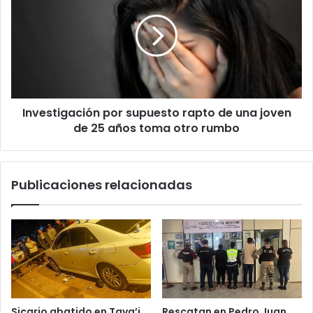
ó
n
i
c
o
Investigación por supuesto rapto de una joven
de 25 años toma otro rumbo
Publicaciones relacionadas
Sicario abatido en Tava’i
Rescatan en Pedro Juan