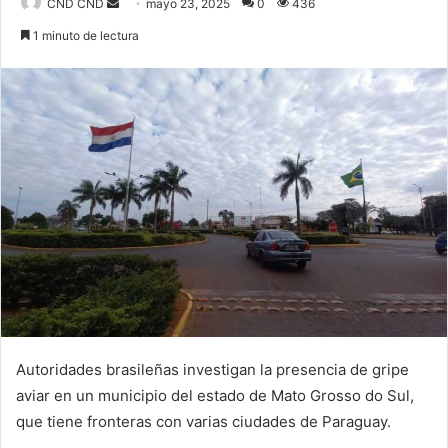
CND CND
S
mayo 23, 2025
0
436
e
1 minuto de lectura
n
d
a
n
e
m
a
i
l
Autoridades brasileñas investigan la presencia de gripe
aviar en un municipio del estado de Mato Grosso do Sul,
que tiene fronteras con varias ciudades de Paraguay.