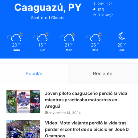
Caaguazú, PY
20º - 12º
81%
3.61 km/h
Scattered Clouds
20
16
21
26
20
℃
℃
℃
℃
℃
Dom
Lun
Mar
Mié
Jue
Popular
Reciente
Joven piloto caaguaceño perdió la vida
mientras practicaba motocross en
Areguá.
noviembre 14, 2024
Video: Moto viajante perdió la vida tras
perder el control de su biciclo en José D.
Ocampos