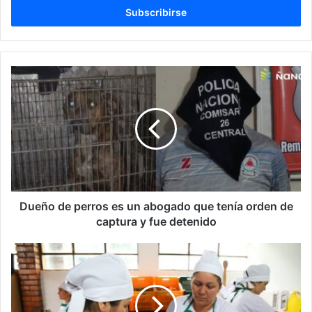
r
i
b
e
t
u
c
o
r
r
e
o
e
l
Dueño de perros es un abogado que tenía orden de
e
captura y fue detenido
c
t
r
ó
n
i