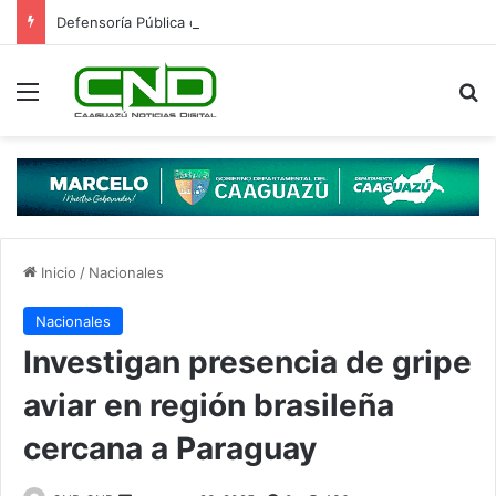
Defensoría Pública cuestiona procedimiento de aprehensión registrado en Hernandarias
Menú
B
Inicio
/
Nacionales
Nacionales
Investigan presencia de gripe
aviar en región brasileña
cercana a Paraguay