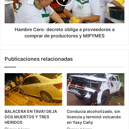
c
o
Hambre Cero: decreto obliga a proveedores a
comprar de productores y MIPYMES
Publicaciones relacionadas
BALACERA EN TAVA’I DEJA
Conducía alcoholizado, sin
DOS MUERTOS Y TRES
licencia y terminó volcando
HERIDOS
en Yasy Cañy