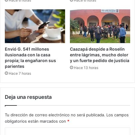
Hace 6 horas
Hace 6 horas
Envió G. 541 millones
Caazapá despide a Roselín
ilusionada con la casa
entre lágrimas, mucho dolor
propia; la engañaron sus
y un fuerte pedido de justicia
parientes
Hace 13 horas
Hace 7 horas
Deja una respuesta
Tu dirección de correo electrónico no será publicada.
Los campos
obligatorios están marcados con
*
C