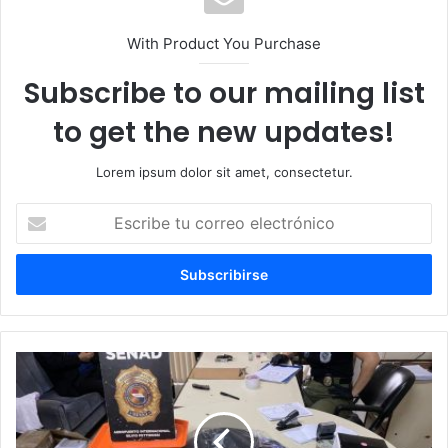
With Product You Purchase
Subscribe to our mailing list
to get the new updates!
Lorem ipsum dolor sit amet, consectetur.
E
s
c
r
i
b
e
t
u
c
o
r