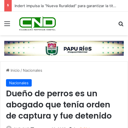
Indert impulsa la “Nueva Ruralidad” para garantizar la titulación de tierras a familias campesinas.
Menú
B
Inicio
/
Nacionales
Nacionales
Dueño de perros es un
abogado que tenía orden
de captura y fue detenido