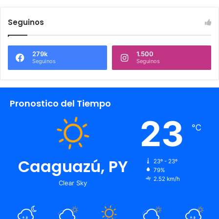
Seguinos
279k
1.500
Seguinos
Seguinos
Pronostico del Tiempo
23
℃
Caaguazú, PY
23º - 23º
79%
2.52 km/h
Clear Sky