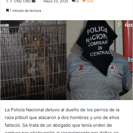
CND CND
S
mayo 23, 2025
0
504
e
1 minuto de lectura
n
d
a
n
e
m
a
i
l
La Policía Nacional detuvo al dueño de los perros de la
raza pitbull que atacaron a dos hombres y uno de ellos
falleció. Se trata de un abogado que tenía orden de
captura por obstrucción al resarcimiento por daños en