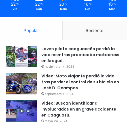
22
22
20
16
16
℃
℃
℃
℃
℃
Vie
Sáb
Dom
Lun
Mar
Popular
Reciente
Joven piloto caaguaceño perdió la
vida mientras practicaba motocross
en Areguá.
noviembre 14, 2024
Video: Moto viajante perdió la vida
tras perder el control de su biciclo en
José D. Ocampos
septiembre 1, 2024
Video: Buscan identificar a
involucrados en un grave accidente
en Caaguazú.
mayo 24, 2024