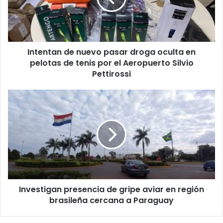
r
e
o
e
l
Intentan de nuevo pasar droga oculta en
e
pelotas de tenis por el Aeropuerto Silvio
c
Pettirossi
t
r
ó
n
i
c
o
Investigan presencia de gripe aviar en región
brasileña cercana a Paraguay