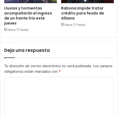
Lluvias y tormentas
Rabona impide tratar
acompañarán el ingreso
crédito para feudo de
de un frente frío este
Alliana
jueves
Hace 11 horas
Hace 11 horas
Deja una respuesta
Tu dirección de correo electrónico no será publicada.
Los campos
obligatorios están marcados con
*
C
o
m
e
n