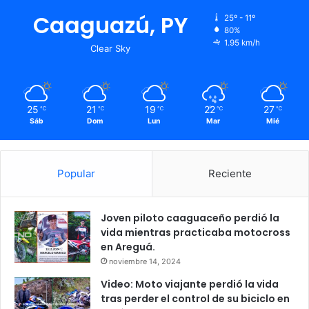
Caaguazú, PY
25º - 11º
80%
1.95 km/h
Clear Sky
25
21
19
22
27
℃
℃
℃
℃
℃
Sáb
Dom
Lun
Mar
Mié
Popular
Reciente
Joven piloto caaguaceño perdió la
vida mientras practicaba motocross
en Areguá.
noviembre 14, 2024
Video: Moto viajante perdió la vida
tras perder el control de su biciclo en