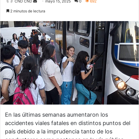
CND CND
S
mayo 15, 2025
0
692
e
2 minutos de lectura
n
d
a
n
e
m
a
i
l
En las últimas semanas aumentaron los
accidentes viales fatales en distintos puntos del
país debido a la imprudencia tanto de los