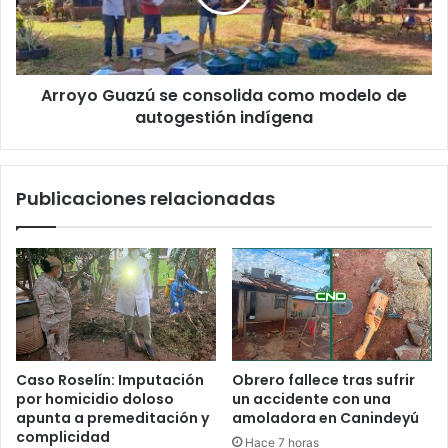
c
o
Arroyo Guazú se consolida como modelo de
autogestión indígena
Publicaciones relacionadas
Caso Roselín: Imputación
Obrero fallece tras sufrir
por homicidio doloso
un accidente con una
apunta a premeditación y
amoladora en Canindeyú
complicidad
Hace 7 horas