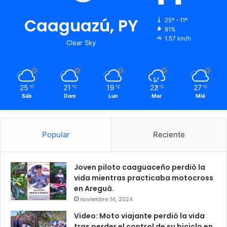
Caaguazú, PY
25º - 11º
81%
1.57 km/h
Clear Sky
25
21
19
22
27
℃
℃
℃
℃
℃
Sáb
Dom
Lun
Mar
Mié
Popular
Reciente
Joven piloto caaguaceño perdió la
vida mientras practicaba motocross
en Areguá.
noviembre 14, 2024
Video: Moto viajante perdió la vida
tras perder el control de su biciclo en