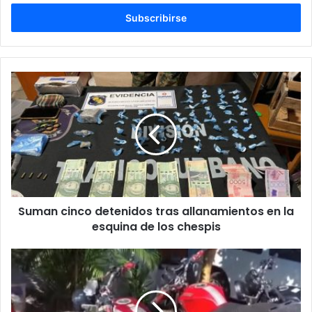
c
r
i
b
e
t
u
c
o
r
r
e
o
e
l
Suman cinco detenidos tras allanamientos en la
e
esquina de los chespis
c
t
r
ó
n
i