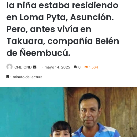
la niña estaba residiendo
en Loma Pyta, Asunción.
Pero, antes vivía en
Takuara, compañía Belén
de Ñeembucú.
CND CND
S
mayo 14, 2025
0
1.564
e
1 minuto de lectura
n
d
a
n
e
m
a
i