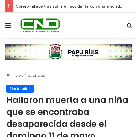
Obrero fallece tras sufrir un accidente con una amoladora en Canindeyú
Menú
B
Inicio
/
Nacionales
Nacionales
Hallaron muerta a una niña
que se encontraba
desaparecida desde el
domingo 11 de mayo,