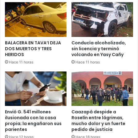
BALACERA EN TAVA’I DEJA
Conducía alcoholizado,
DOS MUERTOS Y TRES
sin licencia y terminó
HERIDOS
volcando en Yasy Cañy
Hace 11 horas
Hace 11 horas
Envió G. 541 millones
Caazapá despide a
ilusionada con la casa
Roselín entre lágrimas,
propia; la engañaron sus
mucho dolor y un fuerte
parientes
pedido de justicia
Hace 12 horas
Hace 18 horas