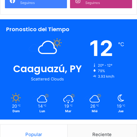
Seguinos
Seguinos
Pronostico del Tiempo
12
℃
Caaguazú, PY
20º - 12º
79%
3.93 km/h
Scattered Clouds
20
14
19
26
19
℃
℃
℃
℃
℃
Dom
Lun
Mar
Mié
Jue
Popular
Reciente