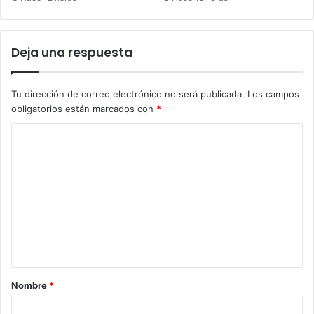
Deja una respuesta
Tu dirección de correo electrónico no será publicada.
Los campos
obligatorios están marcados con
*
C
o
m
e
n
t
a
r
Nombre
*
i