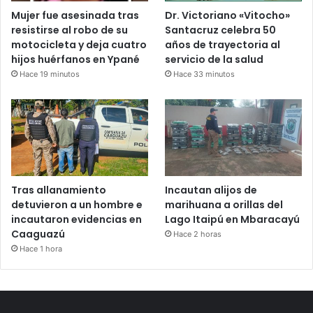
Mujer fue asesinada tras
Dr. Victoriano «Vitocho»
resistirse al robo de su
Santacruz celebra 50
motocicleta y deja cuatro
años de trayectoria al
hijos huérfanos en Ypané
servicio de la salud
Hace 19 minutos
Hace 33 minutos
Tras allanamiento
Incautan alijos de
detuvieron a un hombre e
marihuana a orillas del
incautaron evidencias en
Lago Itaipú en Mbaracayú
Caaguazú
Hace 2 horas
Hace 1 hora