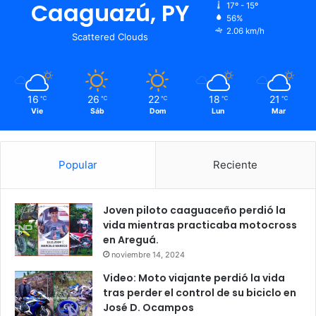
Caaguazú, PY
17º - 15º
56%
2.06 km/h
Scattered Clouds
16
26
22
18
21
℃
℃
℃
℃
℃
Vie
Sáb
Dom
Lun
Mar
Popular
Reciente
Joven piloto caaguaceño perdió la
vida mientras practicaba motocross
en Areguá.
noviembre 14, 2024
Video: Moto viajante perdió la vida
tras perder el control de su biciclo en
José D. Ocampos