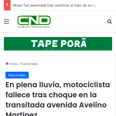
Mujer fue asesinada tras resistirse al robo de su motocicleta y deja cuatro hijos huérfanos en Ypané
Menú
B
Inicio
/
Nacionales
Nacionales
En plena lluvia, motociclista
fallece tras choque en la
transitada avenida Avelino
Martínez