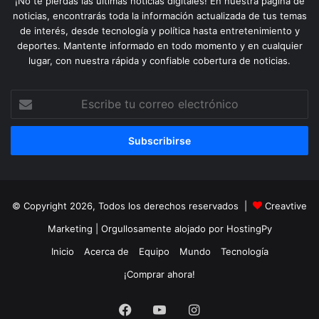
¡No te pierdas las últimas noticias digitales! En nuestra página de
noticias, encontrarás toda la información actualizada de tus temas
de interés, desde tecnología y política hasta entretenimiento y
deportes. Mantente informado en todo momento y en cualquier
lugar, con nuestra rápida y confiable cobertura de noticias.
Escribe
tu
correo
electrónico
© Copyright 2026, Todos los derechos reservados |
Creavtive
Marketing
| Orgullosamente alojado por
HostingPy
Inicio
Acerca de
Equipo
Mundo
Tecnología
¡Comprar ahora!
Facebook
YouTube
Instagram