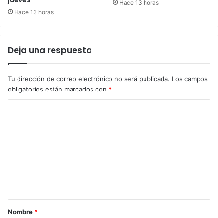
jueves
Hace 13 horas
Hace 13 horas
Deja una respuesta
Tu dirección de correo electrónico no será publicada.
Los campos
obligatorios están marcados con
*
C
o
m
e
n
t
a
r
Nombre
*