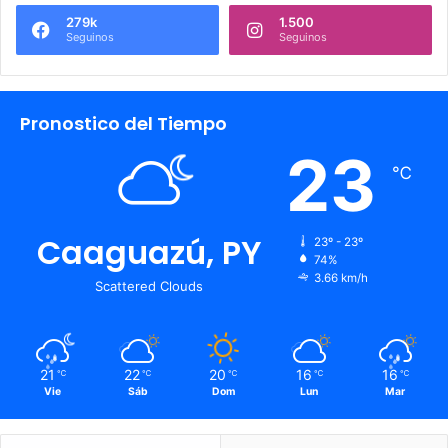
279k
1.500
Seguinos
Seguinos
Pronostico del Tiempo
23
℃
Caaguazú, PY
23º - 23º
74%
3.66 km/h
Scattered Clouds
21
22
20
16
16
℃
℃
℃
℃
℃
Vie
Sáb
Dom
Lun
Mar