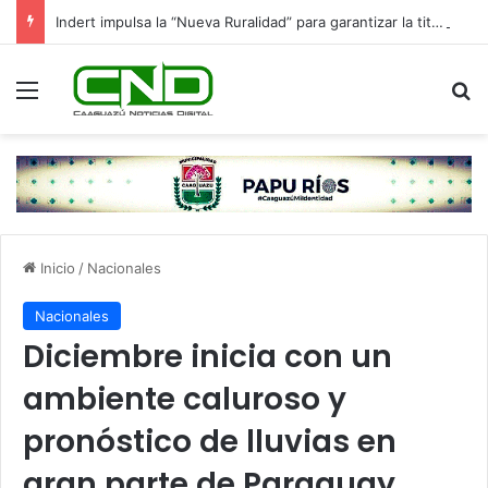
Indert impulsa la “Nueva Ruralidad” para garantizar la titulación de tierras a familias campesinas.
Menú
B
Inicio
/
Nacionales
Nacionales
Diciembre inicia con un
ambiente caluroso y
pronóstico de lluvias en
gran parte de Paraguay