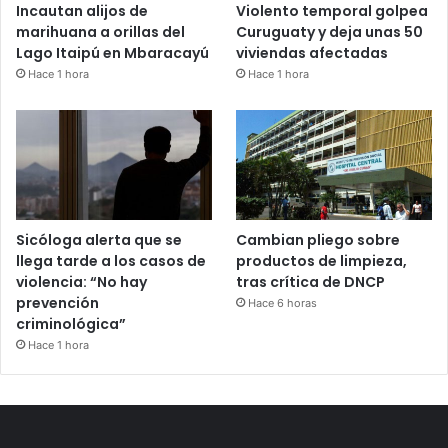
Incautan alijos de
Violento temporal golpea
marihuana a orillas del
Curuguaty y deja unas 50
Lago Itaipú en Mbaracayú
viviendas afectadas
Hace 1 hora
Hace 1 hora
Cambian pliego sobre
Sicóloga alerta que se
productos de limpieza,
llega tarde a los casos de
tras crítica de DNCP
violencia: “No hay
prevención
Hace 6 horas
criminológica”
Hace 1 hora