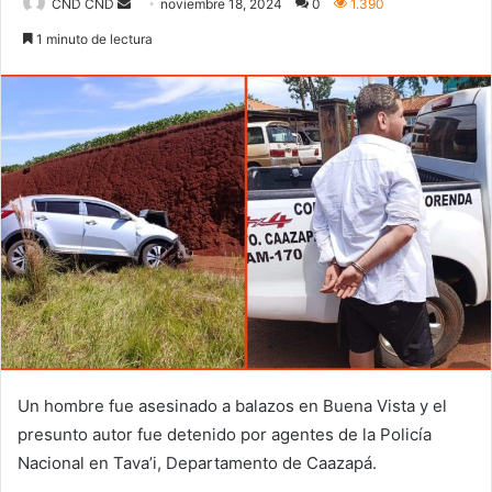
Send
CND CND
noviembre 18, 2024
0
1.390
an
1 minuto de lectura
email
Un hombre fue asesinado a balazos en Buena Vista y el
presunto autor fue detenido por agentes de la Policía
Nacional en Tava’i, Departamento de Caazapá.