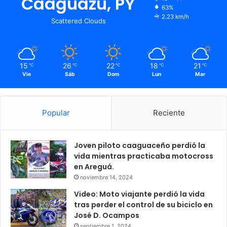
Caaguazú, PY
63%
2.23 km/h
Scattered Clouds
15
26
22
18
21
℃
℃
℃
℃
℃
Vie
Sáb
Dom
Lun
Mar
Popular
Reciente
Joven piloto caaguaceño perdió la
vida mientras practicaba motocross
en Areguá.
noviembre 14, 2024
Video: Moto viajante perdió la vida
tras perder el control de su biciclo en
José D. Ocampos
septiembre 1, 2024