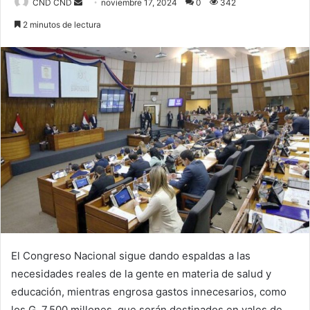
Send
CND CND
noviembre 17, 2024
0
342
an
2 minutos de lectura
email
El Congreso Nacional sigue dando espaldas a las
necesidades reales de la gente en materia de salud y
educación, mientras engrosa gastos innecesarios, como
los G. 7.500 millones, que serán destinados en vales de