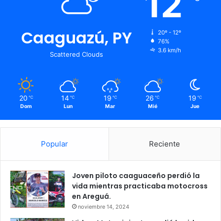
12
Caaguazú, PY
20º - 12º
76%
3.6 km/h
Scattered Clouds
20
14
19
26
19
℃
℃
℃
℃
℃
Dom
Lun
Mar
Mié
Jue
Popular
Reciente
Joven piloto caaguaceño perdió la
vida mientras practicaba motocross
en Areguá.
noviembre 14, 2024