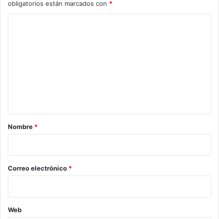
obligatorios están marcados con
*
C
o
m
e
n
t
a
r
Nombre
*
i
o
*
Correo electrónico
*
Web