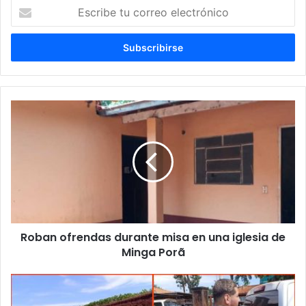
Escribe
tu
correo
electrónico
Roban ofrendas durante misa en una iglesia de
Minga Porã