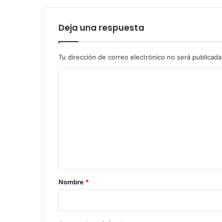
Deja una respuesta
Tu dirección de correo electrónico no será publicada
C
o
m
e
n
t
a
r
Nombre
*
i
o