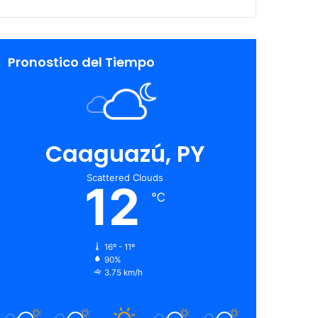
Pronostico del Tiempo
Caaguazú, PY
Scattered Clouds
12
℃
16º - 11º
90%
3.75 km/h