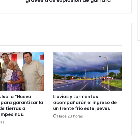
graves tras explosión de garrafa
ulsa la “Nueva
Lluvias y tormentas
 para garantizar la
acompañarán el ingreso de
de tierras a
un frente frío este jueves
ampesinas.
Hace 23 horas
ras