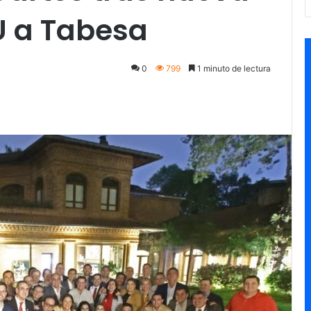
U a Tabesa
0
799
1 minuto de lectura