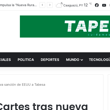
℃
Faceb
Y
12
Indert impulsa la “Nueva Ruralidad” para garantizar la titulación de tierras a familias campesinas.
Caaguazú, PY
CIALES
POLITICA
DEPORTES
MUNDO
TECNOLOGÍ
eva sanción de EEUU a Tabesa
Cartes tras nueva