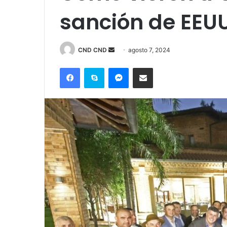
sanción de EEU
Send
CND CND
agosto 7, 2024
an
Facebook
Skype
Messenger
Compartir por correo electrónico
email