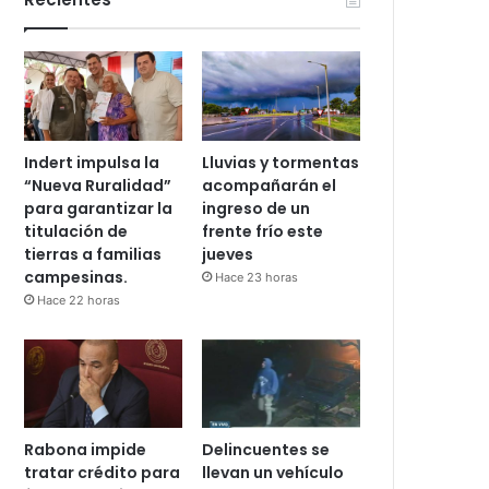
Indert impulsa la
Lluvias y tormentas
“Nueva Ruralidad”
acompañarán el
para garantizar la
ingreso de un
titulación de
frente frío este
tierras a familias
jueves
campesinas.
Hace 23 horas
Hace 22 horas
Rabona impide
Delincuentes se
tratar crédito para
llevan un vehículo