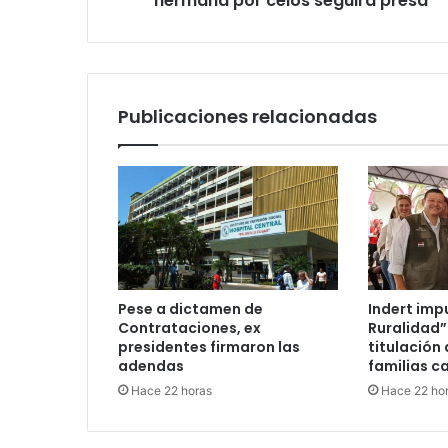
hermana por celos seguirá presa
Publicaciones relacionadas
Pese a dictamen de
Indert imp
Contrataciones, ex
Ruralidad”
presidentes firmaron las
titulación 
adendas
familias c
Hace 22 horas
Hace 22 ho