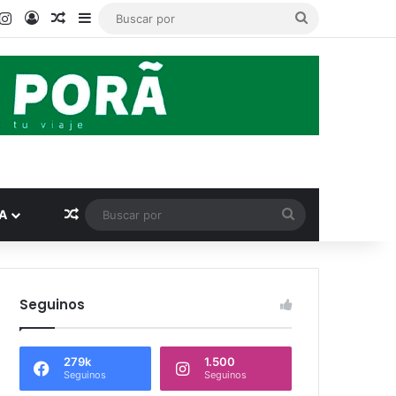
ook
ouTube
Instagram
Acceso
Publicación al azar
Barra lateral
Buscar
por
Publicación al azar
Buscar
A
por
Seguinos
279k
1.500
Seguinos
Seguinos