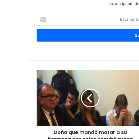
Lorem ipsum dol
Escribe
tu
correo
electrónico
Doña que mandó matar a su