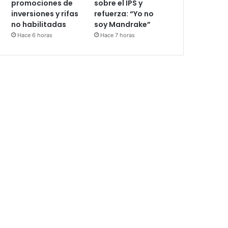
promociones de
sobre el IPS y
inversiones y rifas
refuerza: “Yo no
no habilitadas
soy Mandrake”
Hace 6 horas
Hace 7 horas