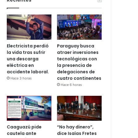
Electricista perdió
Paraguay busca
la vida tras sufrir
atraer inversiones
una descarga
tecnológicas con
eléctrica en
la presencia de
accidente laboral.
delegaciones de
cuatro continentes
Hace 3 horas
Hace 6 horas
Caaguazú pide
“No hay dinero”,
cautela ante
dice Isaías Fretes