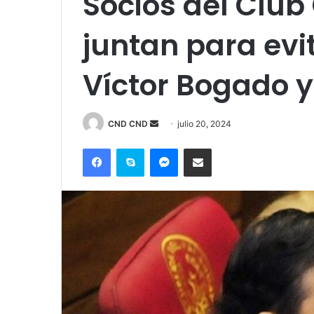
Socios del Club
juntan para evi
Víctor Bogado 
Send
CND CND
julio 20, 2024
an
Facebook
Skype
Messenger
Compartir por correo electrónico
email