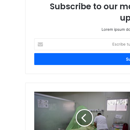
Subscribe to our ma
up
Lorem ipsum dol
Escribe
tu
correo
electrónico