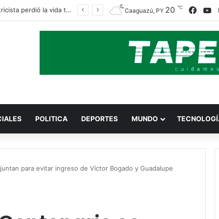
℃
Faceb
Y
20
Paraguay busca atraer inversiones tecnológicas con la presencia de delegaciones de cuatro continentes
Caaguazú, PY
CIALES
POLITICA
DEPORTES
MUNDO
TECNOLOGÍ
 juntan para evitar ingreso de Víctor Bogado y Guadalupe