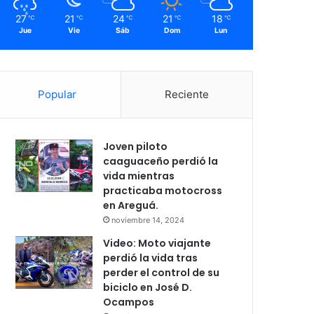
27
21
24
21
18
℃
℃
℃
℃
℃
Jue
Vie
Sáb
Dom
Lun
Popular
Reciente
Joven piloto
caaguaceño perdió la
vida mientras
practicaba motocross
en Areguá.
noviembre 14, 2024
Video: Moto viajante
perdió la vida tras
perder el control de su
biciclo en José D.
Ocampos