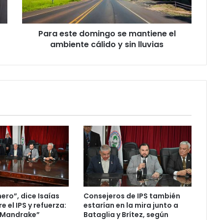
Para este domingo se mantiene el
ambiente cálido y sin lluvias
ero”, dice Isaías
Consejeros de IPS también
e el IPS y refuerza:
estarían en la mira junto a
y Mandrake”
Bataglia y Brítez, según