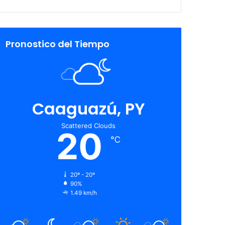
Pronostico del Tiempo
Caaguazú, PY
Scattered Clouds
20
℃
20º - 20º
90%
1.49 km/h