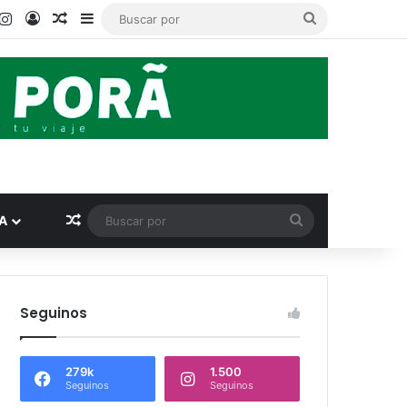
ook
ouTube
Instagram
Acceso
Publicación al azar
Barra lateral
Buscar
por
Publicación al azar
Buscar
A
por
Seguinos
279k
1.500
Seguinos
Seguinos