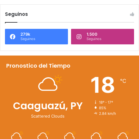
Seguinos
279k
1.500
Seguinos
Seguinos
Pronostico del Tiempo
18
℃
Caaguazú, PY
18º - 17º
85%
2.84 km/h
Scattered Clouds