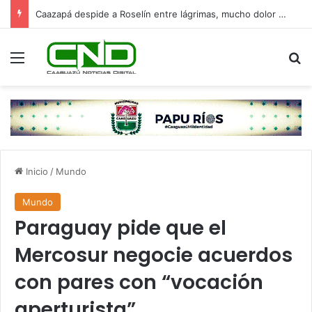
Caazapá despide a Roselín entre lágrimas, mucho dolor y un fuerte pedido de justicia
Menú
B
Inicio
/
Mundo
Mundo
Paraguay pide que el
Mercosur negocie acuerdos
con pares con “vocación
aperturista”