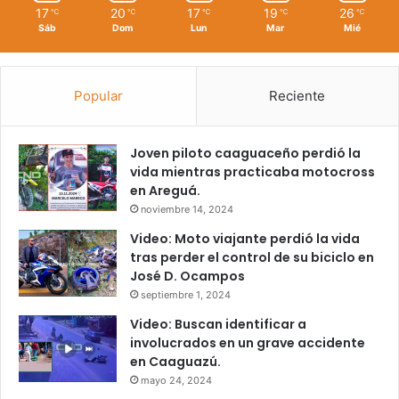
17
20
17
19
26
℃
℃
℃
℃
℃
Sáb
Dom
Lun
Mar
Mié
Popular
Reciente
Joven piloto caaguaceño perdió la
vida mientras practicaba motocross
en Areguá.
noviembre 14, 2024
Video: Moto viajante perdió la vida
tras perder el control de su biciclo en
José D. Ocampos
septiembre 1, 2024
Video: Buscan identificar a
involucrados en un grave accidente
en Caaguazú.
mayo 24, 2024