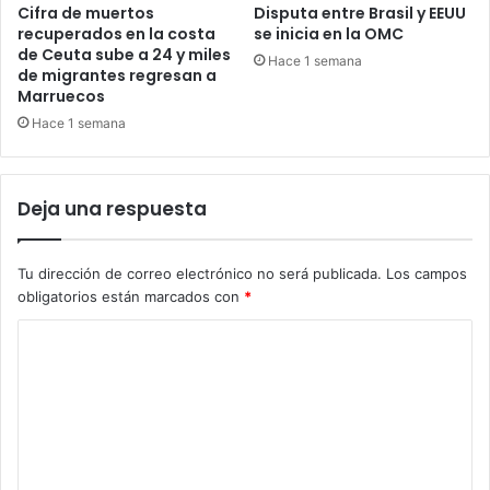
Cifra de muertos
Disputa entre Brasil y EEUU
recuperados en la costa
se inicia en la OMC
de Ceuta sube a 24 y miles
Hace 1 semana
de migrantes regresan a
Marruecos
Hace 1 semana
Deja una respuesta
Tu dirección de correo electrónico no será publicada.
Los campos
obligatorios están marcados con
*
C
o
m
e
n