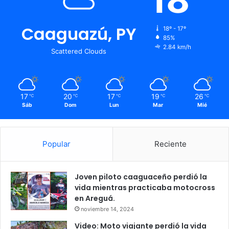
Caaguazú, PY
18º - 17º
85%
2.84 km/h
Scattered Clouds
17
20
17
19
26
℃
℃
℃
℃
℃
Sáb
Dom
Lun
Mar
Mié
Popular
Reciente
Joven piloto caaguaceño perdió la
vida mientras practicaba motocross
en Areguá.
noviembre 14, 2024
Video: Moto viajante perdió la vida