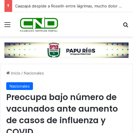
Caazapá despide a Roselín entre lágrimas, mucho dolor y un fuerte pedido de justicia
Menú
B
Inicio
/
Nacionales
Nacionales
Preocupa bajo número de
vacunados ante aumento
de casos de influenza y
COVID