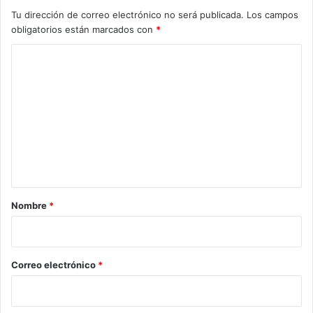
Tu dirección de correo electrónico no será publicada.
Los campos
obligatorios están marcados con
*
C
o
m
e
n
t
a
r
Nombre
*
i
o
*
Correo electrónico
*