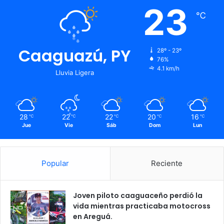
23
℃
Caaguazú, PY
28º - 23º
76%
4.1 km/h
Lluvia Ligera
28
22
22
20
16
℃
℃
℃
℃
℃
Jue
Vie
Sáb
Dom
Lun
Popular
Reciente
Joven piloto caaguaceño perdió la
vida mientras practicaba motocross
en Areguá.