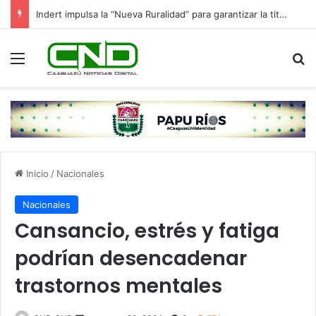
Indert impulsa la “Nueva Ruralidad” para garantizar la titulación de tierras a familias campesinas.
Menú
B
Inicio
/
Nacionales
Nacionales
Cansancio, estrés y fatiga
podrían desencadenar
trastornos mentales