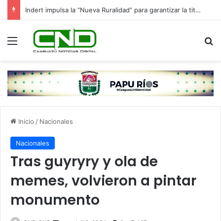
Indert impulsa la “Nueva Ruralidad” para garantizar la titulación de tierras a familias campesinas.
Menú
B
Inicio
/
Nacionales
Nacionales
Tras guyryry y ola de
memes, volvieron a pintar
monumento