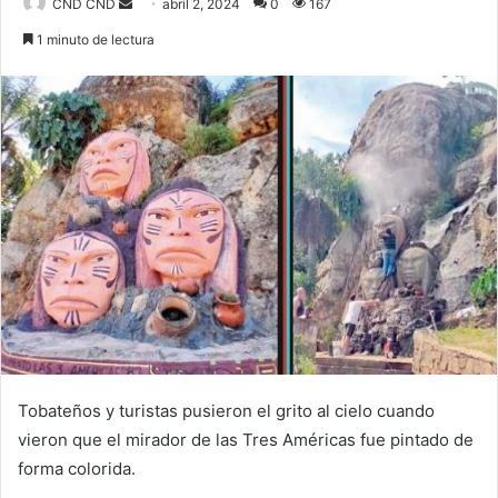
Send
CND CND
abril 2, 2024
0
167
an
1 minuto de lectura
email
Tobateños y turistas pusieron el grito al cielo cuando
vieron que el mirador de las Tres Américas fue pintado de
forma colorida.