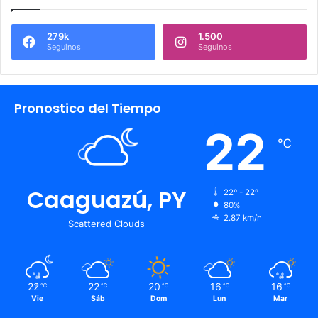
279k
1.500
Seguinos
Seguinos
Pronostico del Tiempo
22
℃
Caaguazú, PY
22º - 22º
80%
2.87 km/h
Scattered Clouds
22
22
20
16
16
℃
℃
℃
℃
℃
Vie
Sáb
Dom
Lun
Mar