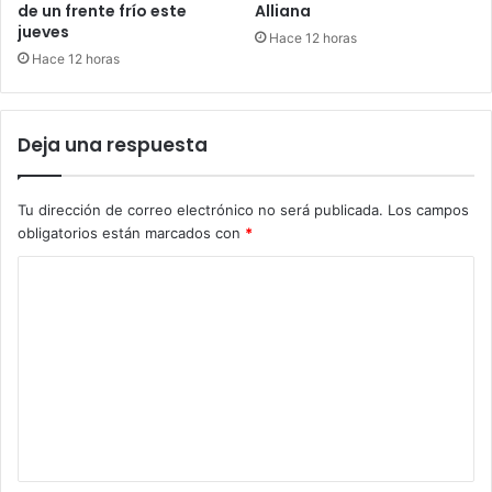
de un frente frío este
Alliana
jueves
Hace 12 horas
Hace 12 horas
Deja una respuesta
Tu dirección de correo electrónico no será publicada.
Los campos
obligatorios están marcados con
*
C
o
m
e
n
t
a