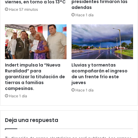
presidentes firmaron las
viernes, en torno a los 13°C
adendas
Hace 57 minutos
Hace 1 día
Indert impulsa la “Nueva
Lluvias y tormentas
Ruralidad” para
acompañarán el ingreso
garantizar la titulación de
de un frente frío este
tierras a familias
jueves
campesinas.
Hace 1 día
Hace 1 día
Deja una respuesta