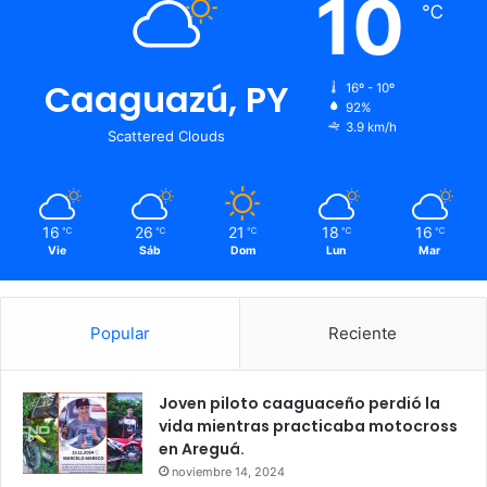
10
℃
Caaguazú, PY
16º - 10º
92%
3.9 km/h
Scattered Clouds
16
26
21
18
16
℃
℃
℃
℃
℃
Vie
Sáb
Dom
Lun
Mar
Popular
Reciente
Joven piloto caaguaceño perdió la
vida mientras practicaba motocross
en Areguá.
noviembre 14, 2024