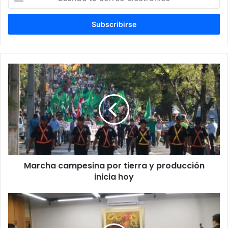
tu
correo
electrónico
Marcha campesina por tierra y producción
inicia hoy