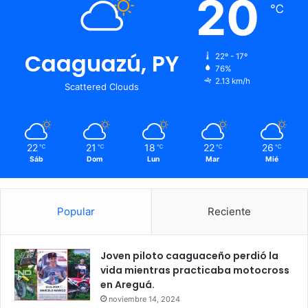
20
℃
Caaguazú, PY
22º - 17º
76%
2.13 km/h
Scattered Clouds
22
21
18
22
26
℃
℃
℃
℃
℃
Sáb
Dom
Lun
Mar
Mié
Popular
Reciente
Joven piloto caaguaceño perdió la
vida mientras practicaba motocross
en Areguá.
noviembre 14, 2024