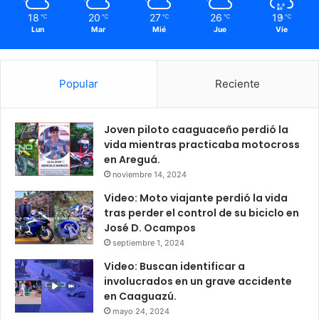
18
20
27
26
19
℃
℃
℃
℃
℃
Lun
Mar
Mié
Jue
Vie
Popular
Reciente
Joven piloto caaguaceño perdió la
vida mientras practicaba motocross
en Areguá.
noviembre 14, 2024
Video: Moto viajante perdió la vida
tras perder el control de su biciclo en
José D. Ocampos
septiembre 1, 2024
Video: Buscan identificar a
involucrados en un grave accidente
en Caaguazú.
mayo 24, 2024