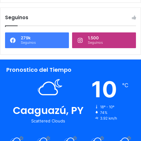
Seguinos
279k
1.500
Seguinos
Seguinos
Pronostico del Tiempo
10
℃
Caaguazú, PY
18º - 10º
74%
3.92 km/h
Scattered Clouds