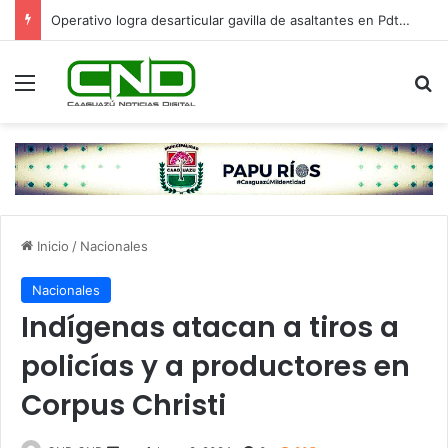
Operativo logra desarticular gavilla de asaltantes en Pdte. Franco: hay cinco detenidos
Menú
B
Inicio
/
Nacionales
Nacionales
Indígenas atacan a tiros a
policías y a productores en
Corpus Christi