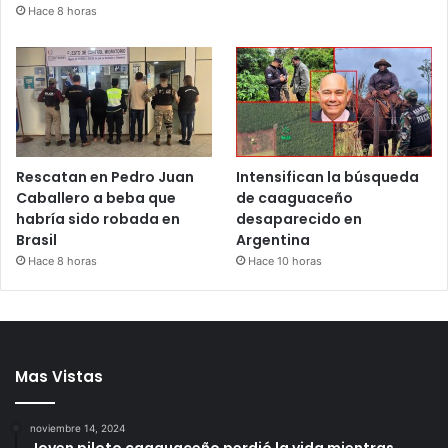
Hace 8 horas
Rescatan en Pedro Juan
Intensifican la búsqueda
Caballero a beba que
de caaguaceño
habría sido robada en
desaparecido en
Brasil
Argentina
Hace 8 horas
Hace 10 horas
Mas Vistas
noviembre 14, 2024
Joven piloto caaguaceño perdió la vida mientras