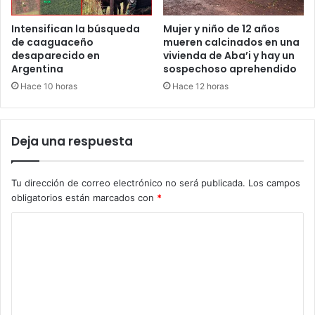
Intensifican la búsqueda
Mujer y niño de 12 años
de caaguaceño
mueren calcinados en una
desaparecido en
vivienda de Aba’i y hay un
Argentina
sospechoso aprehendido
Hace 10 horas
Hace 12 horas
Deja una respuesta
Tu dirección de correo electrónico no será publicada.
Los campos
obligatorios están marcados con
*
C
o
m
e
n