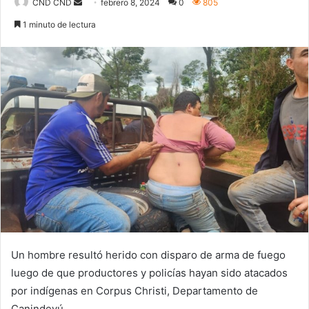
Send
CND CND
febrero 8, 2024
0
805
an
1 minuto de lectura
email
Un hombre resultó herido con disparo de arma de fuego
luego de que productores y policías hayan sido atacados
por indígenas en Corpus Christi, Departamento de
Canindeyú.