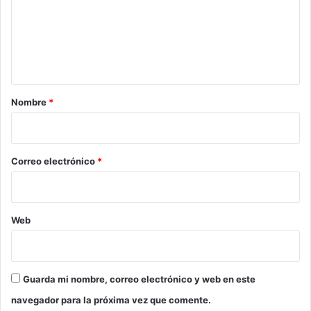
e
n
t
a
r
Nombre
*
i
o
*
Correo electrónico
*
Web
Guarda mi nombre, correo electrónico y web en este
navegador para la próxima vez que comente.