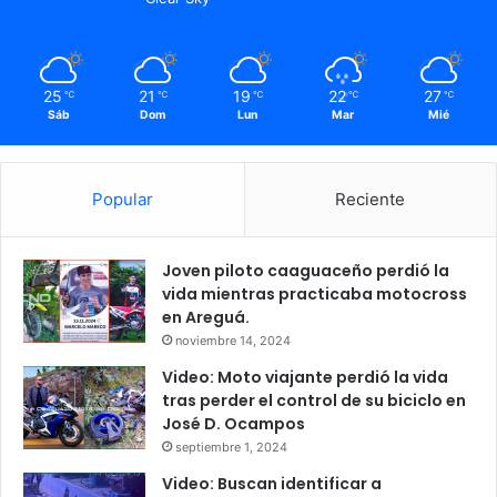
25
21
19
22
27
℃
℃
℃
℃
℃
Sáb
Dom
Lun
Mar
Mié
Popular
Reciente
Joven piloto caaguaceño perdió la
vida mientras practicaba motocross
en Areguá.
noviembre 14, 2024
Video: Moto viajante perdió la vida
tras perder el control de su biciclo en
José D. Ocampos
septiembre 1, 2024
Video: Buscan identificar a