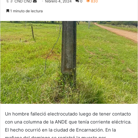
Send
CND CND
febrero 4, 2024
0
830
an
1 minuto de lectura
email
Un hombre falleció electrocutado luego de tener contacto
con una columna de la ANDE que tenía corriente eléctrica.
El hecho ocurrió en la ciudad de Encarnación. En la
mañana del domingo se registró la muerte por