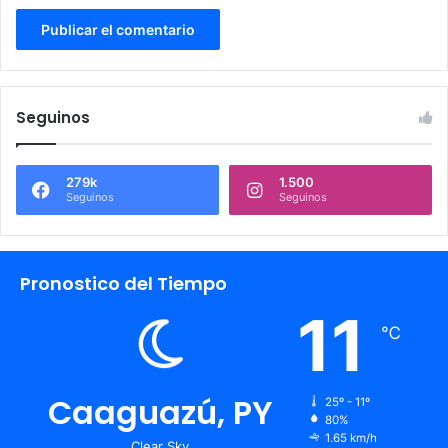
Seguinos
279k
1.500
Seguinos
Seguinos
Pronostico del Tiempo
11
℃
Caaguazú, PY
25º - 11º
80%
1.65 km/h
Clear Sky