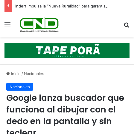
Indert impulsa la “Nueva Ruralidad” para garantizar la titulación de tierras a familias campesinas.
Menú
B
Inicio
/
Nacionales
Nacionales
Google lanza buscador que
funciona al dibujar con el
dedo en la pantalla y sin
teclear