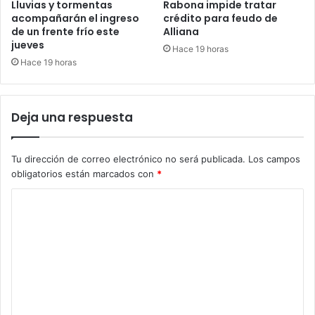
Lluvias y tormentas
Rabona impide tratar
acompañarán el ingreso
crédito para feudo de
de un frente frío este
Alliana
jueves
Hace 19 horas
Hace 19 horas
Deja una respuesta
Tu dirección de correo electrónico no será publicada.
Los campos
obligatorios están marcados con
*
C
o
m
e
n
t