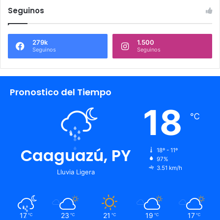
Seguinos
279k
1.500
Seguinos
Seguinos
Pronostico del Tiempo
18
℃
Caaguazú, PY
18º - 11º
97%
3.51 km/h
Lluvia Ligera
17
23
21
19
17
℃
℃
℃
℃
℃