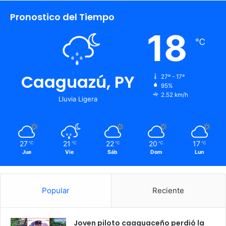
Pronostico del Tiempo
18
℃
Caaguazú, PY
27º - 17º
95%
2.52 km/h
Lluvia Ligera
27
21
22
20
17
℃
℃
℃
℃
℃
Jue
Vie
Sáb
Dom
Lun
Popular
Reciente
Joven piloto caaguaceño perdió la