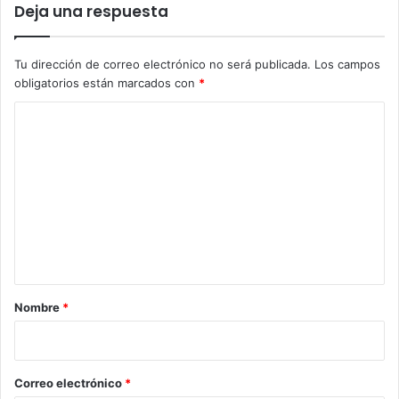
Deja una respuesta
Tu dirección de correo electrónico no será publicada.
Los campos
obligatorios están marcados con
*
C
o
m
e
n
t
a
r
Nombre
*
i
o
*
Correo electrónico
*