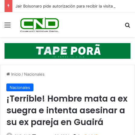
Jair Bolsonaro pide autorización para recibir la visita de sus hijos en el Día del Padre
Menú
B
Inicio
/
Nacionales
Nacionales
¡Terrible! Hombre mata a ex
suegra e intenta asesinar a
su ex pareja en Guairá