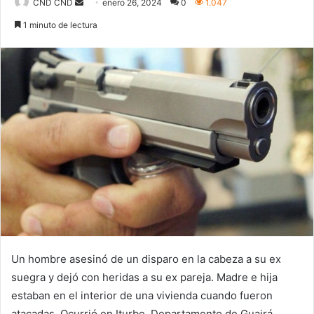
Send
CND CND
enero 26, 2024
0
1.047
an
1 minuto de lectura
email
Un hombre asesinó de un disparo en la cabeza a su ex
suegra y dejó con heridas a su ex pareja. Madre e hija
estaban en el interior de una vivienda cuando fueron
atacadas. Ocurrió en Iturbe, Departamento de Guairá.