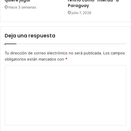
quiere jugar
refirió como “mierda” a
Paraguay
Hace 3 semanas
julio 7, 2026
Deja una respuesta
Tu dirección de correo electrónico no será publicada.
Los campos
obligatorios están marcados con
*
C
o
m
e
n
t
a