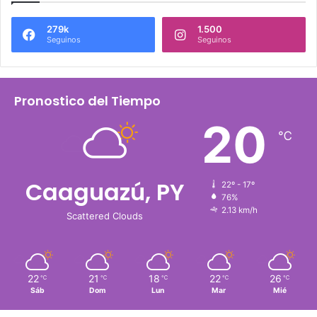
279k
1.500
Seguinos
Seguinos
Pronostico del Tiempo
20
℃
Caaguazú, PY
22º - 17º
76%
2.13 km/h
Scattered Clouds
22
21
18
22
26
℃
℃
℃
℃
℃
Sáb
Dom
Lun
Mar
Mié