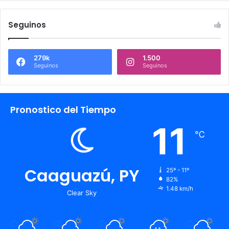
Seguinos
279k
1.500
Seguinos
Seguinos
Pronostico del Tiempo
11
℃
Caaguazú, PY
25º - 11º
82%
1.48 km/h
Clear Sky