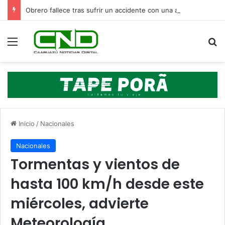
Obrero fallece tras sufrir un accidente con una amoladora en Canindeyú
Menú
B
Inicio
/
Nacionales
Nacionales
Tormentas y vientos de
hasta 100 km/h desde este
miércoles, advierte
Meteorología