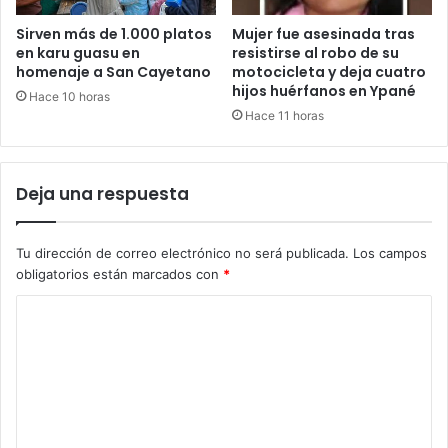
Sirven más de 1.000 platos
Mujer fue asesinada tras
en karu guasu en
resistirse al robo de su
homenaje a San Cayetano
motocicleta y deja cuatro
hijos huérfanos en Ypané
Hace 10 horas
Hace 11 horas
Deja una respuesta
Tu dirección de correo electrónico no será publicada.
Los campos
obligatorios están marcados con
*
C
o
m
e
n