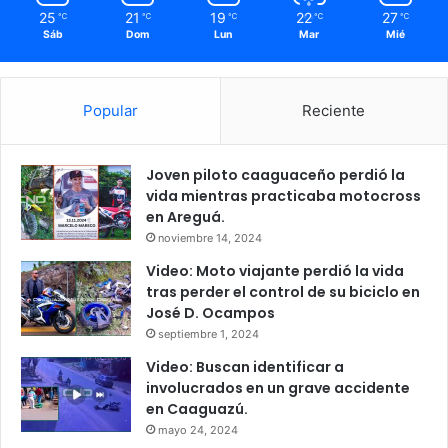
25
21
19
22
27
℃
℃
℃
℃
℃
Sáb
Dom
Lun
Mar
Mié
Popular
Reciente
Joven piloto caaguaceño perdió la
vida mientras practicaba motocross
en Areguá.
noviembre 14, 2024
Video: Moto viajante perdió la vida
tras perder el control de su biciclo en
José D. Ocampos
septiembre 1, 2024
Video: Buscan identificar a
involucrados en un grave accidente
en Caaguazú.
mayo 24, 2024