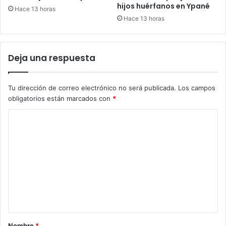
hijos huérfanos en Ypané
Hace 13 horas
Hace 13 horas
Deja una respuesta
Tu dirección de correo electrónico no será publicada.
Los campos
obligatorios están marcados con
*
C
o
m
e
n
t
a
r
Nombre
*