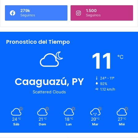
279k
1.500
Seguinos
Seguinos
Pronostico del Tiempo
11
℃
Caaguazú, PY
24º - 11º
92%
1.12 km/h
Scattered Clouds
24
21
18
20
27
℃
℃
℃
℃
℃
Sáb
Dom
Lun
Mar
Mié