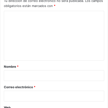
Tu dirección de correo electrónico no será publicada.
Los campos
obligatorios están marcados con
*
C
o
m
e
n
t
a
r
Nombre
*
i
o
*
Correo electrónico
*
Web