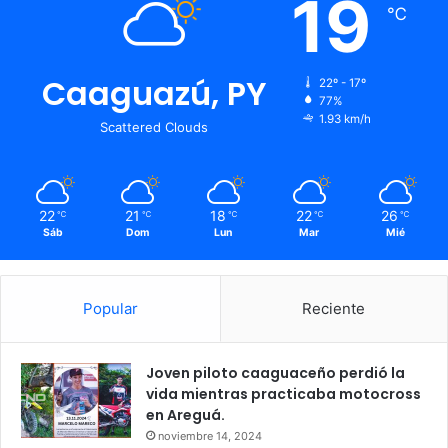
19
℃
Caaguazú, PY
22º - 17º
77%
1.93 km/h
Scattered Clouds
22
21
18
22
26
℃
℃
℃
℃
℃
Sáb
Dom
Lun
Mar
Mié
Popular
Reciente
Joven piloto caaguaceño perdió la
vida mientras practicaba motocross
en Areguá.
noviembre 14, 2024