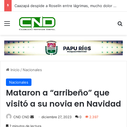
Caazapá despide a Roselín entre lágrimas, mucho dolor y un fuerte pedido de justicia
Menú
B
Inicio
/
Nacionales
Nacionales
Mataron a “arribeño” que
visitó a su novia en Navidad
Send
CND CND
diciembre 27, 2023
0
2.397
an
2 minutos de lectura