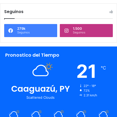
Seguinos
279k
1.500
Seguinos
Seguinos
Pronostico del Tiempo
21
℃
Caaguazú, PY
22º - 18º
72%
2.31 km/h
Scattered Clouds