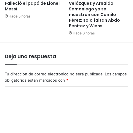
Falleció el papá de Lionel
Velázquez y Arnaldo
Messi
Samaniego ya se
muestran con Camilo
Hace 5 horas
Pérez; solo faltan Abdo
Benítez y Wiens
Hace 6 horas
Deja una respuesta
Tu dirección de correo electrónico no será publicada.
Los campos
obligatorios están marcados con
*
C
o
m
e
n