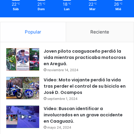
22
21
18
22
26
℃
℃
℃
℃
℃
Sáb
Dom
Lun
Mar
Mié
Popular
Reciente
Joven piloto caaguaceño perdió la
vida mientras practicaba motocross
en Areguá.
noviembre 14, 2024
Video: Moto viajante perdió la vida
tras perder el control de su biciclo en
José D. Ocampos
septiembre 1, 2024
Video: Buscan identificar a
involucrados en un grave accidente
en Caaguazú.
mayo 24, 2024