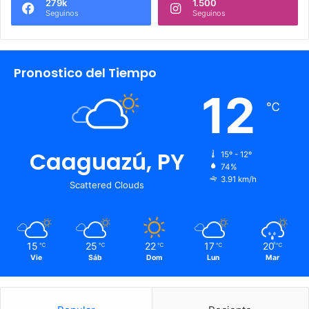
279k
1.500
Seguinos
Seguinos
Pronostico del Tiempo
12
℃
Caaguazú, PY
15º - 12º
74%
3.91 km/h
Scattered Clouds
15
25
22
17
20
℃
℃
℃
℃
℃
Vie
Sáb
Dom
Lun
Mar