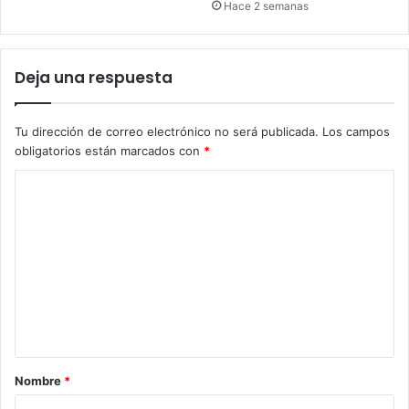
Hace 2 semanas
Deja una respuesta
Tu dirección de correo electrónico no será publicada.
Los campos
obligatorios están marcados con
*
C
o
m
e
n
t
a
r
Nombre
*
i