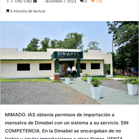
Send
CND CND
diciembre 7, 2023
0
735
an
5 minutos de lectura
email
MIMADO.
IAS obtenía permisos de importación a
mansalva de Dimabel con un sistema a su servicio.
SIN
COMPETENCIA.
En la Dimabel se encargaban de no
trabar y anular importaciones a otras firmas.
VENTA