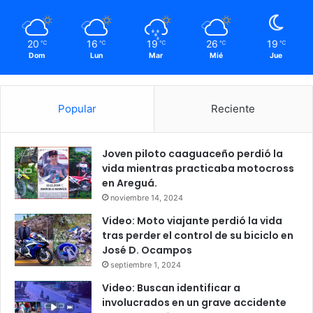
20
16
19
26
19
℃
℃
℃
℃
℃
Dom
Lun
Mar
Mié
Jue
Popular
Reciente
Joven piloto caaguaceño perdió la
vida mientras practicaba motocross
en Areguá.
noviembre 14, 2024
Video: Moto viajante perdió la vida
tras perder el control de su biciclo en
José D. Ocampos
septiembre 1, 2024
Video: Buscan identificar a
involucrados en un grave accidente