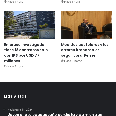
Hace 1 hora
Hace 1 hora
Empresa investigada
Medidas cautelares y los
tiene 18 contratos solo
errores irreparables,
con IPS por USD 77
según Jordi Ferrer.
millones
Hace 2 horas
Hace 1 hora
Mas Vistas
noviembre 14, 2024
Joven piloto caaguaceño perdió la vida mientras