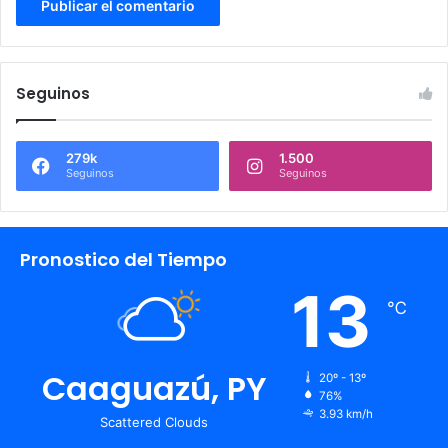
Seguinos
279k
1.500
Seguinos
Seguinos
Pronostico del Tiempo
13
℃
Caaguazú, PY
20º - 13º
76%
3.93 km/h
Scattered Clouds