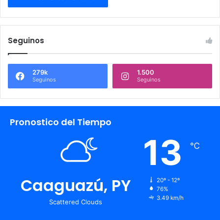
Seguinos
279k
1.500
Seguinos
Seguinos
Pronostico del Tiempo
13
℃
Caaguazú, PY
20º - 12º
76%
3.49 km/h
Scattered Clouds