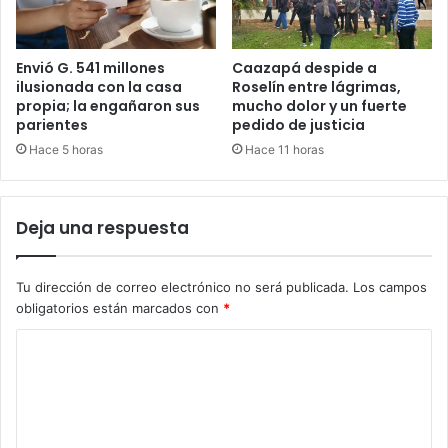
Envió G. 541 millones
Caazapá despide a
ilusionada con la casa
Roselín entre lágrimas,
propia; la engañaron sus
mucho dolor y un fuerte
parientes
pedido de justicia
Hace 5 horas
Hace 11 horas
Deja una respuesta
Tu dirección de correo electrónico no será publicada.
Los campos
obligatorios están marcados con
*
C
o
m
e