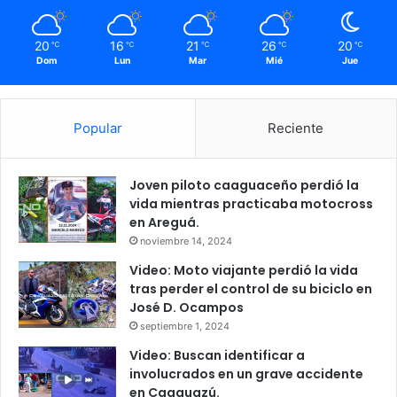
20
16
21
26
20
℃
℃
℃
℃
℃
Dom
Lun
Mar
Mié
Jue
Popular
Reciente
Joven piloto caaguaceño perdió la
vida mientras practicaba motocross
en Areguá.
noviembre 14, 2024
Video: Moto viajante perdió la vida
tras perder el control de su biciclo en
José D. Ocampos
septiembre 1, 2024
Video: Buscan identificar a
involucrados en un grave accidente
en Caaguazú.