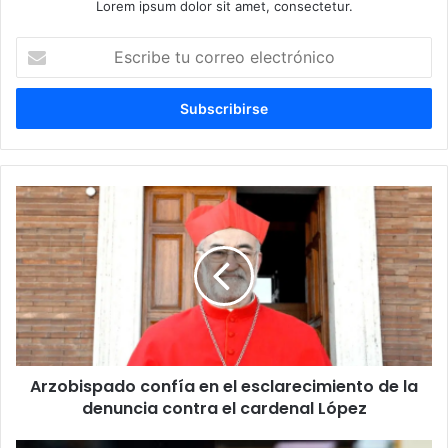
Lorem ipsum dolor sit amet, consectetur.
E
s
c
r
i
b
e
t
u
c
o
r
r
e
o
e
l
Arzobispado confía en el esclarecimiento de la
e
denuncia contra el cardenal López
c
t