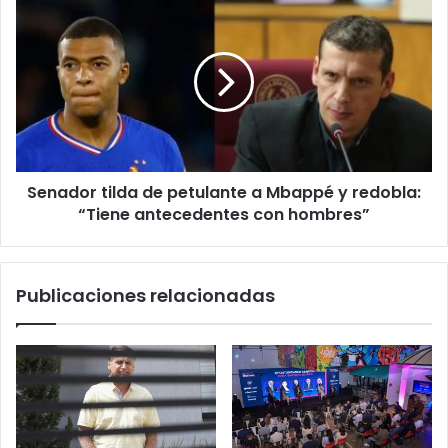
r
ó
n
i
c
o
Senador tilda de petulante a Mbappé y redobla:
“Tiene antecedentes con hombres”
Publicaciones relacionadas