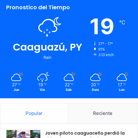
Pronostico del Tiempo
19
℃
Caaguazú, PY
27º - 17º
91%
3.13 km/h
Rain
27
19
22
20
17
℃
℃
℃
℃
℃
Jue
Vie
Sáb
Dom
Lun
Popular
Reciente
Joven piloto caaguaceño perdió la