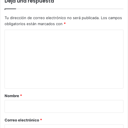
Deja una respuesta
Tu dirección de correo electrónico no será publicada.
Los campos
obligatorios están marcados con
*
C
o
m
e
n
t
a
r
Nombre
*
i
o
*
Correo electrónico
*