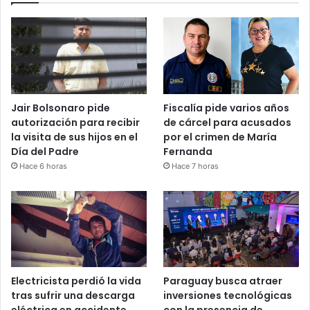
Jair Bolsonaro pide
Fiscalía pide varios años
autorización para recibir
de cárcel para acusados
la visita de sus hijos en el
por el crimen de María
Día del Padre
Fernanda
Hace 6 horas
Hace 7 horas
Electricista perdió la vida
Paraguay busca atraer
tras sufrir una descarga
inversiones tecnológicas
eléctrica en accidente
con la presencia de