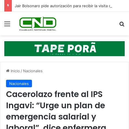
Jair Bolsonaro pide autorización para recibir la visita de sus hijos en el Día del Padre
Menú
B
Inicio
/
Nacionales
Nacionales
Cacerolazo frente al IPS
Ingavi: “Urge un plan de
emergencia salarial y
laboral”, dice enfermera