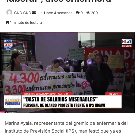
CND CND
S
Hace 4 semanas
0
200
e
1 minuto de lectura
n
d
a
n
e
m
a
i
l
Marina Ayala, representante del gremio de enfermería del
Instituto de Previsión Social (IPS), manifestó que ya es