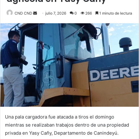
CND CND
S
julio 7, 2026
0
266
1 minuto de lectura
e
n
d
a
n
e
m
a
i
l
Una pala cargadora fue atacada a tiros el domingo
mientras se realizaban trabajos dentro de una propiedad
privada en Yasy Cañy, Departamento de Canindeyú.