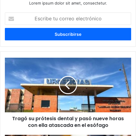
Lorem ipsum dolor sit amet, consectetur.
E
s
c
r
i
b
e
t
u
c
o
r
r
e
o
e
l
Tragó su prótesis dental y pasó nueve horas
e
con ella atascada en el esófago
c