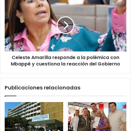
t
r
ó
n
i
c
o
Celeste Amarilla responde a la polémica con
Mbappé y cuestiona la reacción del Gobierno
Publicaciones relacionadas