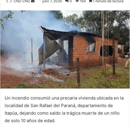
CND CND
S
julio 7, 2026
0
164
1 minuto de lectura
e
n
d
a
n
e
m
a
i
l
Un incendio consumió una precaria vivienda ubicada en la
localidad de San Rafael del Paraná, departamento de
Itapúa, dejando como saldo la trágica muerte de un niño
de solo 10 años de edad.