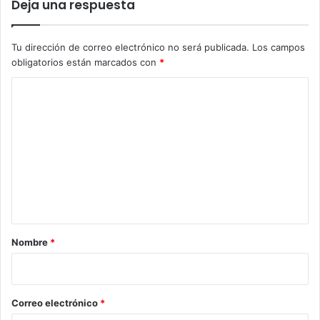
Deja una respuesta
Tu dirección de correo electrónico no será publicada.
Los campos
obligatorios están marcados con
*
C
o
m
e
n
t
a
r
Nombre
*
i
o
*
Correo electrónico
*