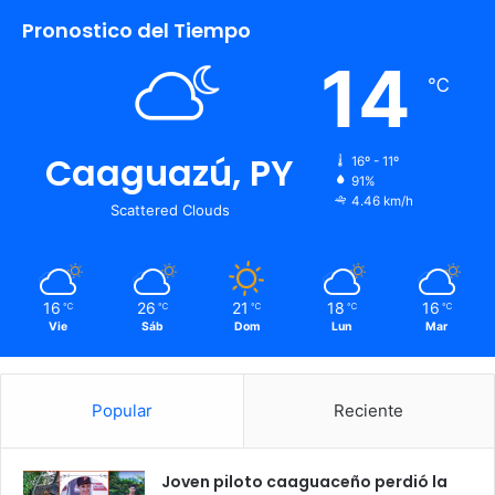
Pronostico del Tiempo
14
℃
Caaguazú, PY
16º - 11º
91%
4.46 km/h
Scattered Clouds
16
26
21
18
16
℃
℃
℃
℃
℃
Vie
Sáb
Dom
Lun
Mar
Popular
Reciente
Joven piloto caaguaceño perdió la