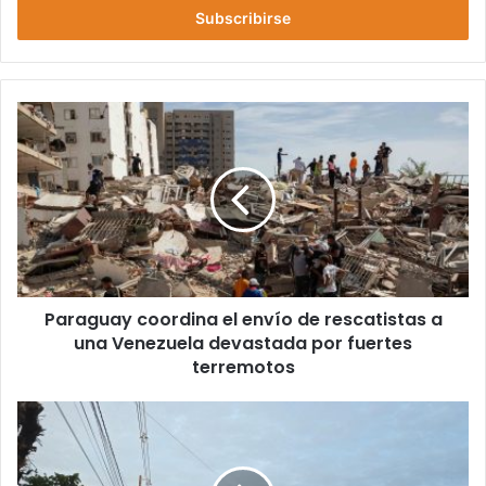
r
i
b
e
t
u
c
o
r
r
e
o
e
l
Paraguay coordina el envío de rescatistas a
e
una Venezuela devastada por fuertes
c
terremotos
t
r
ó
n
i