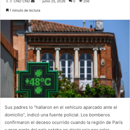
CND CND
S
junio 25, 2026
0
256
e
1 minuto de lectura
n
d
a
n
e
m
a
i
l
Sus padres lo “hallaron en el vehículo aparcado ante el
domicilio”, indicó una fuente policial. Los bomberos
confirmaron el deceso ocurrido cuando la región de París
y gran parte del país estaba en alerta roja por calor