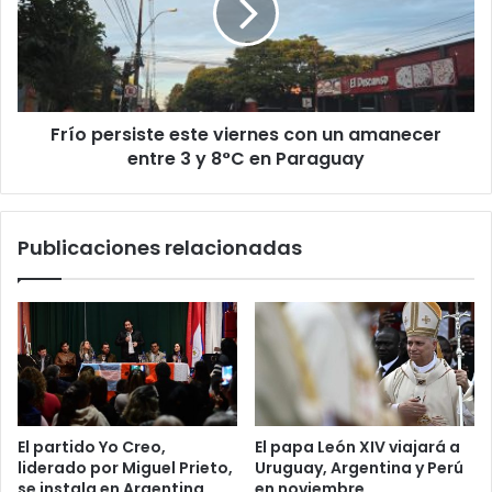
c
o
Frío persiste este viernes con un amanecer
entre 3 y 8°C en Paraguay
Publicaciones relacionadas
El partido Yo Creo,
El papa León XIV viajará a
liderado por Miguel Prieto,
Uruguay, Argentina y Perú
se instala en Argentina
en noviembre