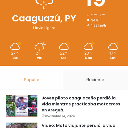
Caaguazú, PY
27º - 17º
94%
1.83 km/h
Lluvia Ligera
27
21
22
20
17
℃
℃
℃
℃
℃
Jue
Vie
Sáb
Dom
Lun
Popular
Reciente
Joven piloto caaguaceño perdió la
vida mientras practicaba motocross
en Areguá.
noviembre 14, 2024
Video: Moto viajante perdió la vida