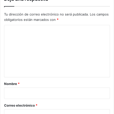
Tu dirección de correo electrónico no será publicada.
Los campos
obligatorios están marcados con
*
C
o
m
e
n
t
a
r
Nombre
*
i
o
*
Correo electrónico
*