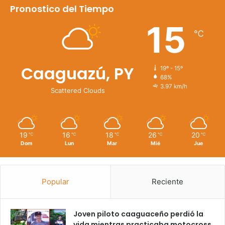
Pronostico del Tiempo
15
℃
Caaguazú, PY
19º - 15º
68%
3.97 km/h
Scattered Clouds
19
16
18
26
20
℃
℃
℃
℃
℃
Dom
Lun
Mar
Mié
Jue
Popular
Reciente
Joven piloto caaguaceño perdió la
vida mientras practicaba motocross