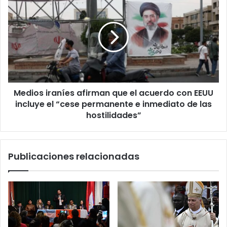
r
ó
n
i
c
o
Medios iraníes afirman que el acuerdo con EEUU
incluye el “cese permanente e inmediato de las
hostilidades”
Publicaciones relacionadas