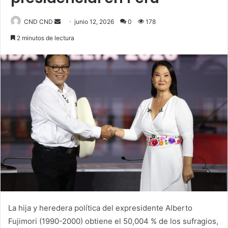
CND CND
S
junio 12, 2026
0
178
e
2 minutos de lectura
n
d
a
n
e
m
a
i
l
La hija y heredera política del expresidente Alberto
Fujimori (1990-2000) obtiene el 50,004 % de los sufragios,