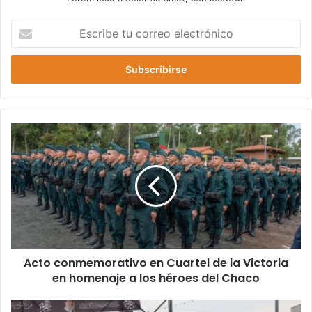
E
s
c
r
i
b
e
t
u
c
o
r
r
e
o
e
l
Acto conmemorativo en Cuartel de la Victoria
e
en homenaje a los héroes del Chaco
c
t