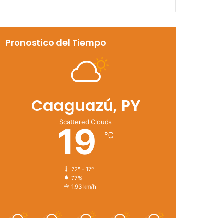
Pronostico del Tiempo
Caaguazú, PY
Scattered Clouds
19
℃
22º - 17º
77%
1.93 km/h