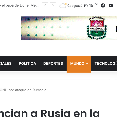
℃
19
Face
Y
Velázquez y Arnaldo Samaniego ya se muestran con Camilo Pérez; solo faltan Abdo Benítez y Wiens
Caaguazú, PY
CIALES
POLITICA
DEPORTES
MUNDO
TECNOLOGÍ
a ONU por ataque en Rumania
cian a Rusia en la