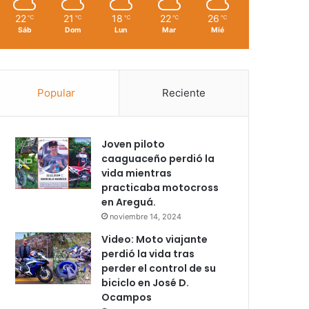
22
21
18
22
26
℃
℃
℃
℃
℃
Sáb
Dom
Lun
Mar
Mié
Popular
Reciente
Joven piloto
caaguaceño perdió la
vida mientras
practicaba motocross
en Areguá.
noviembre 14, 2024
Video: Moto viajante
perdió la vida tras
perder el control de su
biciclo en José D.
Ocampos