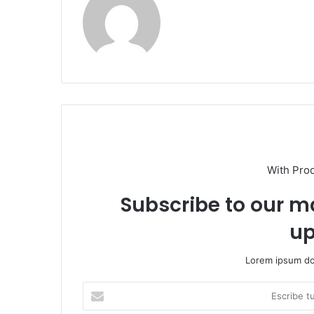
With Pro
Subscribe to our ma
up
Lorem ipsum dol
E
s