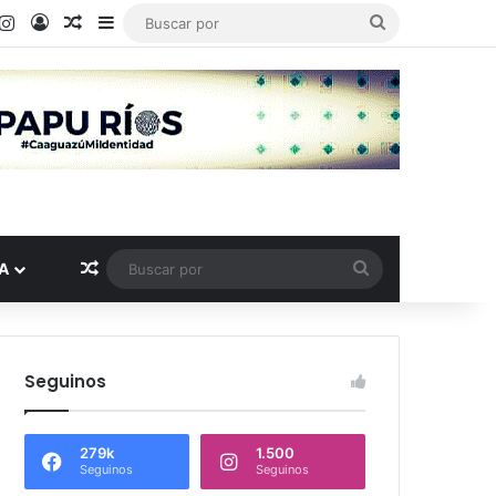
book
ouTube
Instagram
Acceso
Publicación al azar
Barra lateral
Buscar
por
Publicación al azar
Buscar
A
por
Seguinos
279k
1.500
Seguinos
Seguinos