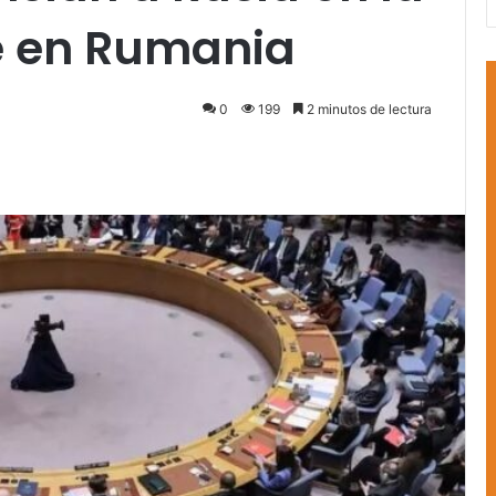
e en Rumania
0
199
2 minutos de lectura