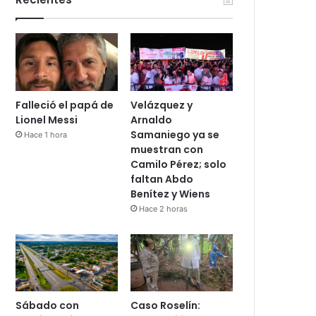
Falleció el papá de
Velázquez y
Lionel Messi
Arnaldo
Samaniego ya se
Hace 1 hora
muestran con
Camilo Pérez; solo
faltan Abdo
Benítez y Wiens
Hace 2 horas
Sábado con
Caso Roselín: