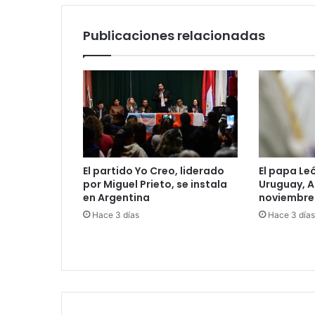
c
o
Publicaciones relacionadas
El partido Yo Creo, liderado
El papa Leó
por Miguel Prieto, se instala
Uruguay, A
en Argentina
noviembre
Hace 3 días
Hace 3 días