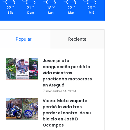
22
21
18
22
26
℃
℃
℃
℃
℃
Sáb
Dom
Lun
Mar
Mié
Popular
Reciente
Joven piloto
caaguaceño perdió la
vida mientras
practicaba motocross
en Areguá.
noviembre 14, 2024
Video: Moto viajante
perdió la vida tras
perder el control de su
biciclo en José D.
Ocampos