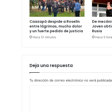
Caazapá despide a Roselín
De mecánic
entre lágrimas, mucho dolor
Joven obti
y un fuerte pedido de justicia
Rusia
Hace 51 minutos
Hace 5 hor
Deja una respuesta
Tu dirección de correo electrónico no será publicada
C
o
m
e