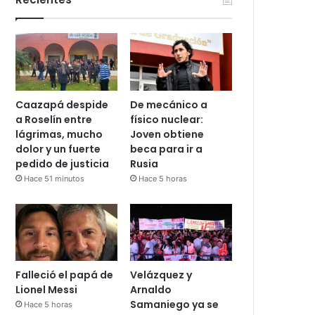
Caazapá despide
De mecánico a
a Roselín entre
físico nuclear:
lágrimas, mucho
Joven obtiene
dolor y un fuerte
beca para ir a
pedido de justicia
Rusia
Hace 51 minutos
Hace 5 horas
Falleció el papá de
Velázquez y
Lionel Messi
Arnaldo
Samaniego ya se
Hace 5 horas