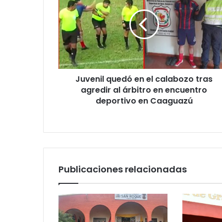
r
r
e
o
e
l
e
Juvenil quedó en el calabozo tras
c
agredir al árbitro en encuentro
t
deportivo en Caaguazú
r
ó
n
i
c
o
Publicaciones relacionadas