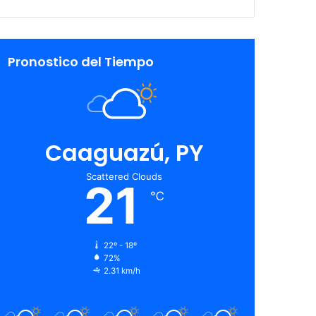
Pronostico del Tiempo
Caaguazú, PY
Scattered Clouds
21
℃
22º - 18º
72%
2.31 km/h