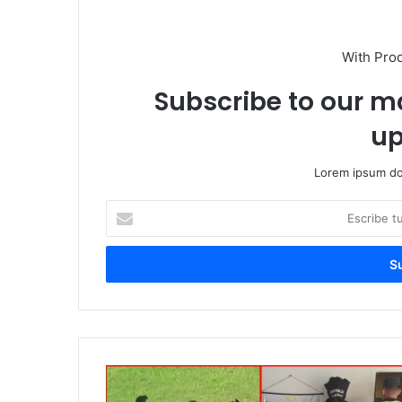
With Pro
Subscribe to our ma
up
Lorem ipsum dol
E
s
c
r
i
b
e
t
u
c
o