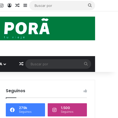
book
ouTube
Instagram
Acceso
Publicación al azar
Barra lateral
Buscar
por
Publicación al azar
Buscar
A
por
Seguinos
279k
1.500
Seguinos
Seguinos