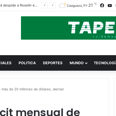
℃
21
Face
Y
Caazapá despide a Roselín entre lágrimas, mucho dolor y un fuerte pedido de justicia
Caaguazú, PY
CIALES
POLITICA
DEPORTES
MUNDO
TECNOLOGÍ
e más de 20 millones de dólares, alertan
icit mensual de