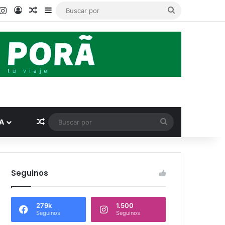
book
ouTube
Instagram
Acceso
Publicación al azar
Barra lateral
Buscar
por
Publicación al azar
Buscar
A
por
Seguinos
279k
1.500
Seguinos
Seguinos