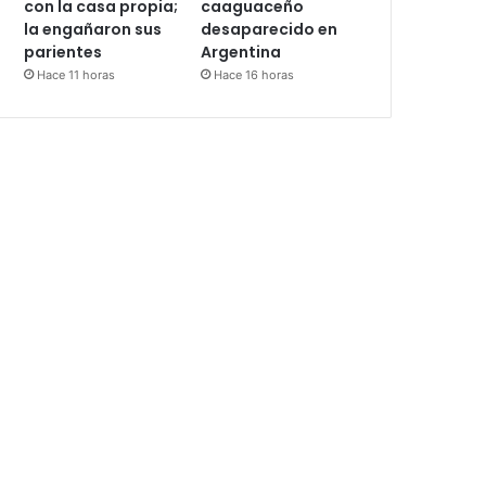
con la casa propia;
caaguaceño
la engañaron sus
desaparecido en
parientes
Argentina
Hace 11 horas
Hace 16 horas