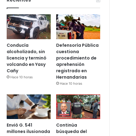
Conducía
Defensoría Pública
alcoholizado, sin
cuestiona
licencia y terminó
procedimiento de
volcando en Yasy
aprehensión
Cañy
registrado en
Hernandarias
Hace 10 horas
Hace 10 horas
Envió G. 541
Continúa
millones ilusionada
búsqueda del