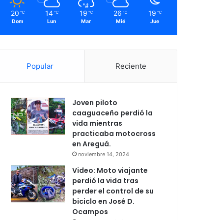
20
14
19
26
19
℃
℃
℃
℃
℃
Dom
Lun
Mar
Mié
Jue
Popular
Reciente
Joven piloto
caaguaceño perdió la
vida mientras
practicaba motocross
en Areguá.
noviembre 14, 2024
Video: Moto viajante
perdió la vida tras
perder el control de su
biciclo en José D.
Ocampos