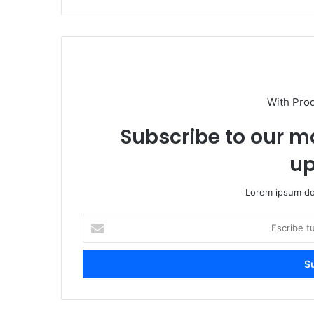
With Pro
Subscribe to our ma
up
Lorem ipsum dol
E
s
c
r
i
b
e