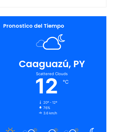
Pronostico del Tiempo
Caaguazú, PY
Scattered Clouds
12
℃
20º - 12º
76%
3.6 km/h