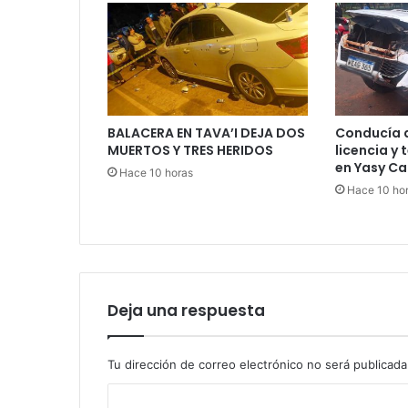
BALACERA EN TAVA’I DEJA DOS
Conducía a
MUERTOS Y TRES HERIDOS
licencia y
en Yasy Ca
Hace 10 horas
Hace 10 ho
Deja una respuesta
Tu dirección de correo electrónico no será publicada
C