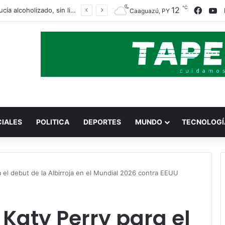
℃
12
Face
Y
Conducía alcoholizado, sin licencia y terminó volcando en Yasy Cañy
Caaguazú, PY
CIALES
POLITICA
DEPORTES
MUNDO
TECNOLOGÍ
ra el debut de la Albirroja en el Mundial 2026 contra EEUU
 Katy Perry para el