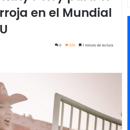
rroja en el Mundial
UU
0
510
1 minuto de lectura