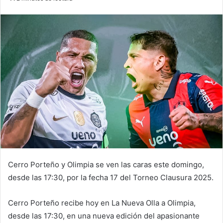
n
d
a
n
e
m
a
i
l
Cerro Porteño y Olimpia se ven las caras este domingo,
desde las 17:30, por la fecha 17 del Torneo Clausura 2025.
Cerro Porteño recibe hoy en La Nueva Olla a Olimpia,
desde las 17:30, en una nueva edición del apasionante