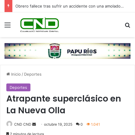
Obrero fallece tras sufrir un accidente con una amoladora en Canindeyú
Menú
B
Inicio
/
Deportes
Deportes
Atrapante superclásico en
La Nueva Olla
CND CND
S
octubre 19, 2025
0
1.041
e
2 minutos de lectura