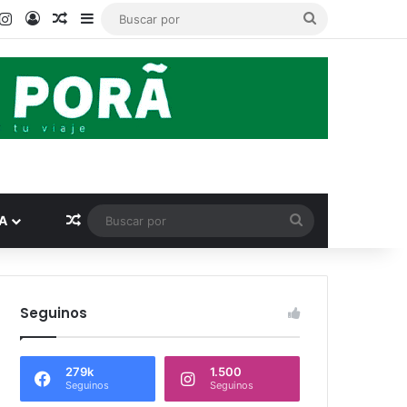
book
ouTube
Instagram
Acceso
Publicación al azar
Barra lateral
Buscar
por
Publicación al azar
Buscar
A
por
Seguinos
279k
1.500
Seguinos
Seguinos