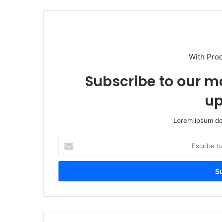
With Pro
Subscribe to our ma
up
Lorem ipsum dol
E
s
c
r
i
b
e
t