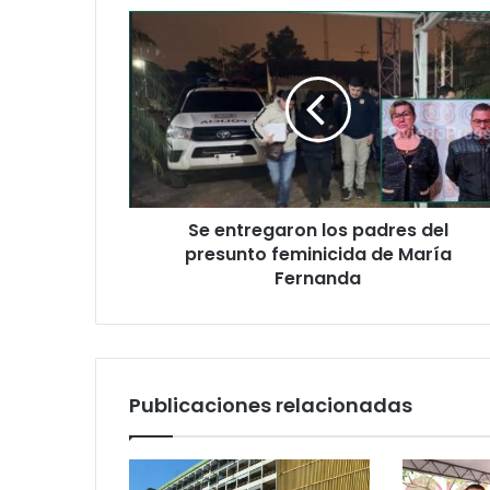
u
c
o
r
r
e
o
e
l
e
Se entregaron los padres del
c
presunto feminicida de María
t
Fernanda
r
ó
n
i
c
o
Publicaciones relacionadas