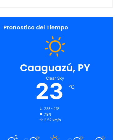
Pronostico del Tiempo
Caaguazú, PY
Clear Sky
23
℃
23º - 23º
79%
2.52 km/h