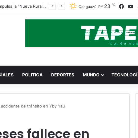
℃
23
Face
Y
Indert impulsa la “Nueva Ruralidad” para garantizar la titulación de tierras a familias campesinas.
Caaguazú, PY
CIALES
POLITICA
DEPORTES
MUNDO
TECNOLOGÍ
 accidente de tránsito en Yby Yaú
ses fallece en