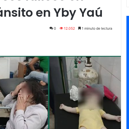
ánsito en Yby Yaú
0
12.052
1 minuto de lectura