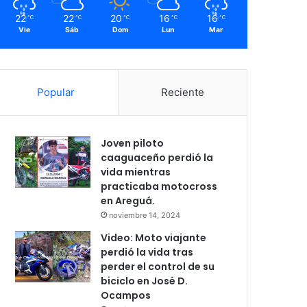
22
22
20
16
16
℃
℃
℃
℃
℃
Vie
Sáb
Dom
Lun
Mar
Popular
Reciente
Joven piloto
caaguaceño perdió la
vida mientras
practicaba motocross
en Areguá.
noviembre 14, 2024
Video: Moto viajante
perdió la vida tras
perder el control de su
biciclo en José D.
Ocampos