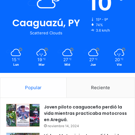
10
Caaguazú, PY
15º - 9º
74%
3.6 km/h
Scattered Clouds
15
19
27
27
20
℃
℃
℃
℃
℃
Lun
Mar
Mié
Jue
Vie
Popular
Reciente
Joven piloto caaguaceño perdió la
vida mientras practicaba motocross
en Areguá.
noviembre 14, 2024