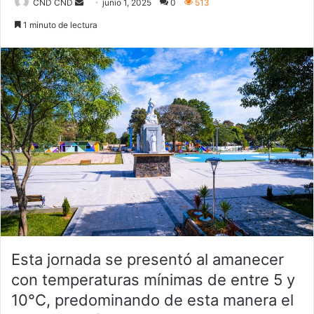
CND CND
S
junio 1, 2025
0
513
e
1 minuto de lectura
n
d
a
n
e
m
a
i
l
Esta jornada se presentó al amanecer
con temperaturas mínimas de entre 5 y
10°C, predominando de esta manera el