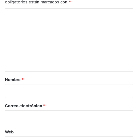
obligatorios están marcados con
*
C
o
m
e
n
t
a
r
Nombre
*
i
o
*
Correo electrónico
*
Web