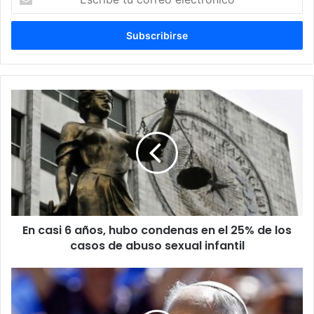
s
c
r
i
b
e
t
u
c
o
r
r
e
o
e
l
En casi 6 años, hubo condenas en el 25% de los
e
casos de abuso sexual infantil
c
t
r
ó